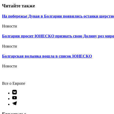
записям
Читайте также
На побережье Дуная в Болгарии появились останки шерстис
Новости
Болгария просит ЮНЕСКО признать свою Долину роз мир
Новости
Болгарская волынка вошла в список ЮНЕСКО
Новости
Все о Европе
Элемент
меню
Элемент
меню
Элемент
меню