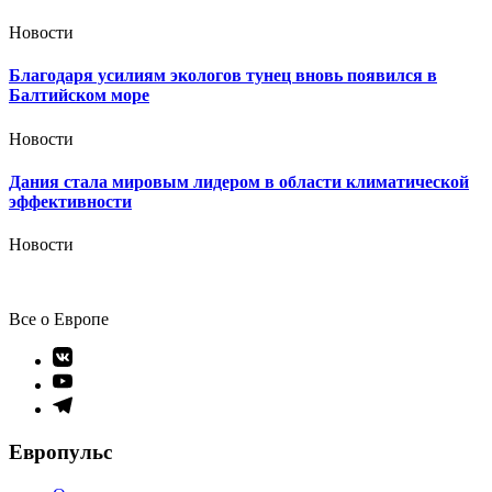
Новости
Благодаря усилиям экологов тунец вновь появился в
Балтийском море
Новости
Дания стала мировым лидером в области климатической
эффективности
Новости
Все о Европе
Элемент
меню
Элемент
меню
Элемент
меню
Европульс