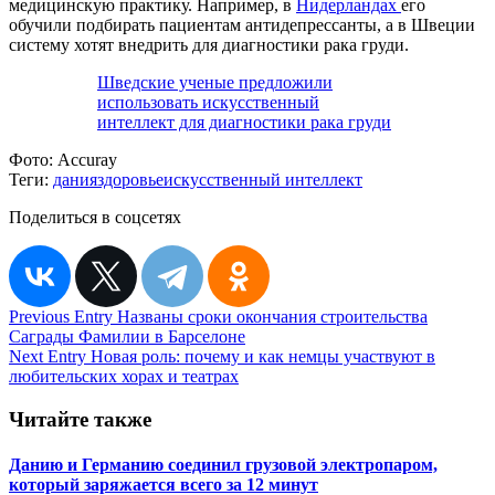
медицинскую практику. Например, в
Нидерландах
его
обучили подбирать пациентам антидепрессанты, а в Швеции
систему хотят внедрить для диагностики рака груди.
Шведские ученые предложили
использовать искусственный
интеллект для диагностики рака груди
Фото:
Accuray
Теги:
дания
здоровье
искусственный интеллект
Поделиться в соцсетях
Навигация
Previous Entry
Названы сроки окончания строительства
Саграды Фамилии в Барселоне
по
Next Entry
Новая роль: почему и как немцы участвуют в
записям
любительских хорах и театрах
Читайте также
Данию и Германию соединил грузовой электропаром,
который заряжается всего за 12 минут