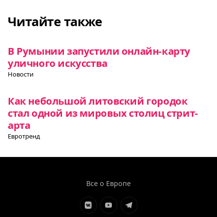
Читайте также
В Румынии запустили онлайн-карту
уличного искусства
Новости
Как небольшой литовский городок
стал одной из мировых столиц стрит-
арта
Евротренд
Все о Европе
Элемент
Элемент
Элемент