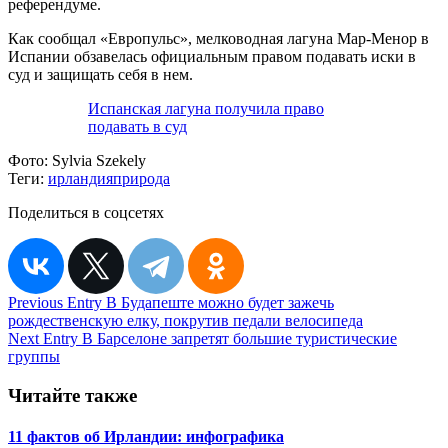
референдуме.
Как сообщал «Европульс», мелководная лагуна Мар-Менор в
Испании обзавелась официальным правом подавать иски в
суд и защищать себя в нем.
Испанская лагуна получила право
подавать в суд
Фото:
Sylvia Szekely
Теги:
ирландия
природа
Поделиться в соцсетях
Навигация
Previous Entry
В Будапеште можно будет зажечь
рождественскую елку, покрутив педали велосипеда
по
Next Entry
В Барселоне запретят большие туристические
записям
группы
Читайте также
11 фактов об Ирландии: инфографика