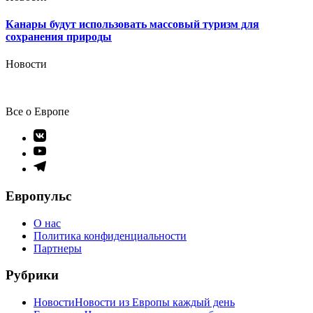
Канары будут использовать массовый туризм для
сохранения природы
Новости
Все о Европе
Элемент
меню
Элемент
меню
Элемент
меню
Европульс
О нас
Политика конфиденциальности
Партнеры
Рубрики
Новости
Новости из Европы каждый день