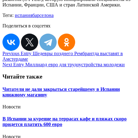
Испании, Франции, США и стран Латинской Америки.
Теги:
испания
барселона
Поделиться в соцсетях
Навигация
Previous Entry
Шедевры позднего Рембрантда выставят в
Амстердаме
по
Next Entry
Миллиард евро для трудоустройства молодежи
записям
Читайте также
Читатели не дали закрыться старейшему в Испании
книжному магазину
Новости
В Испании за курение на террасах кафе и пляжах скоро
придется платить 600 евро
Новости