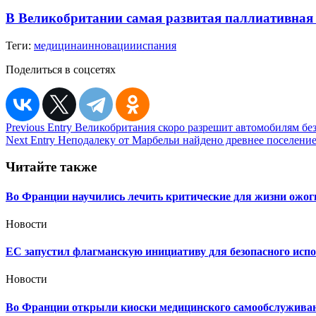
В Великобритании самая развитая паллиативная
Теги:
медицина
инновации
испания
Поделиться в соцсетях
Навигация
Previous Entry
Великобритания скоро разрешит автомобилям без
Next Entry
Неподалеку от Марбельи найдено древнее поселение 6
по
записям
Читайте также
Во Франции научились лечить критические для жизни ожог
Новости
ЕС запустил флагманскую инициативу для безопасного исп
Новости
Во Франции открыли киоски медицинского самообслуживани