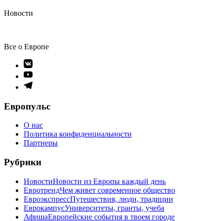
Новости
Все о Европе
Элемент
меню
Элемент
меню
Элемент
меню
Европульс
О нас
Политика конфиденциальности
Партнеры
Рубрики
Новости
Новости из Европы каждый день
Евротренд
Чем живет современное общество
Евроэкспресс
Путешествия, люди, традиции
Еврокампус
Университеты, гранты, учеба
Афиша
Европейские события в твоем городе