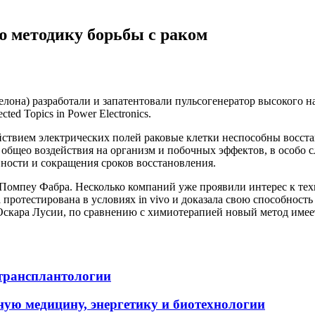
 методику борьбы с раком
лона) разработали и запатентовали пульсогенератор высокого н
ted Topics in Power Electronics.
йствием электрических полей раковые клетки неспособны восста
 общео воздействия на организм и побочных эффектов, в особо 
ности и сокращения сроков восстановления.
омпеу Фабра. Несколько компаний уже проявили интерес к техн
 протестирована в условиях in vivo и доказала свою способнос
скара Лусии, по сравнению с химиотерапией новый метод имеет
 трансплантологии
ную медицину, энергетику и биотехнологии