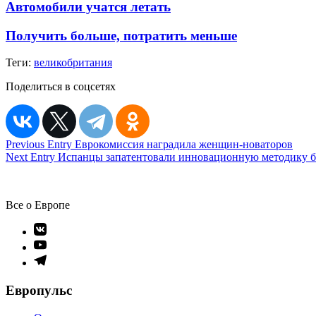
Автомобили учатся летать
Получить больше, потратить меньше
Теги:
великобритания
Поделиться в соцсетях
Навигация
Previous Entry
Еврокомиссия наградила женщин-новаторов
Next Entry
Испанцы запатентовали инновационную методику б
по
записям
Все о Европе
Элемент
меню
Элемент
меню
Элемент
меню
Европульс