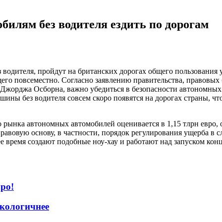
билям без водителя ездить по дорогам
водителя, пройдут на британских дорогах общего пользования у
его повсеместно. Согласно заявлению правительства, правовых 
и Джорджа Осборна, важно убедиться в безопасности автономны
шины без водителя совсем скоро появятся на дорогах страны, чт
 рынка автономных автомобилей оценивается в 1,15 тлрн евро,
равовую основу, в частности, порядок регулирования ущерба в 
ящее время создают подобные ноу-хау и работают над запуском к
ро!
экологичнее