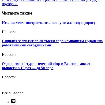
записям
ноутбуки
Читайте также
Италия хочет построить «солнечную» железную дорогу
Новости
Сицилия заплатит по 30 тысяч евро компаниям с удаленно
работающими сотрудниками
Новости
Однодневный туристический сбор в Венеции может
вырасти в 10 раз — до 50 евро
Новости
Все о Европе
Элемент
меню