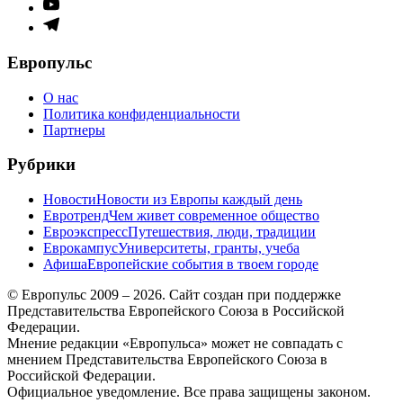
Элемент
меню
Элемент
меню
Европульс
О нас
Политика конфиденциальности
Партнеры
Рубрики
Новости
Новости из Европы каждый день
Евротренд
Чем живет современное общество
Евроэкспресс
Путешествия, люди, традиции
Еврокампус
Университеты, гранты, учеба
Афиша
Европейские события в твоем городе
© Европульс 2009 – 2026. Сайт создан при поддержке
Представительства Европейского Союза в Российской
Федерации.
Мнение редакции «Европульса» может не совпадать с
мнением Представительства Европейского Союза в
Российской Федерации.
Официальное уведомление. Все права защищены законом.