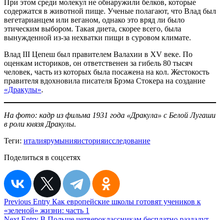
При этом среди молекул не обнаружили белков, которые
содержатся в животной пище. Ученые полагают, что Влад был
вегетарианцем или веганом, однако это вряд ли было
этическим выбором. Такая диета, скорее всего, была
вынужденной из-за нехватки пищи в суровом климате.
Влад III Цепеш был правителем Валахии в XV веке. По
оценкам историков, он ответственен за гибель 80 тысяч
человек, часть из которых была посажена на кол. Жестокость
правителя вдохновила писателя Брэма Стокера на создание
«Дракулы»
.
На фото: кадр из фильма 1931 года «Дракула» с Белой Лугаши
в роли князя Дракулы.
Теги:
италия
румыния
история
исследование
Поделиться в соцсетях
Навигация
Previous Entry
Как европейские школы готовят учеников к
«зеленой» жизни: часть 1
по
Next Entry
В Польше четвероклассникам бесплатно раздадут