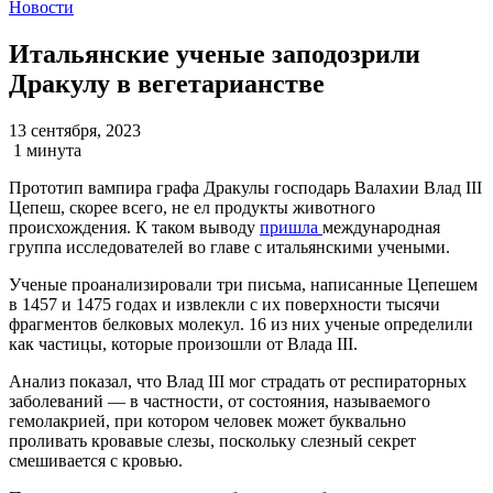
Новости
Итальянские ученые заподозрили
Дракулу в вегетарианстве
13 сентября, 2023
1 минута
Прототип вампира графа Дракулы господарь Валахии Влад III
Цепеш, скорее всего, не ел продукты животного
происхождения. К таком выводу
пришла
международная
группа исследователей во главе с итальянскими учеными.
Ученые проанализировали три письма, написанные Цепешем
в 1457 и 1475 годах и извлекли с их поверхности тысячи
фрагментов белковых молекул. 16 из них ученые определили
как частицы, которые произошли от Влада III.
Анализ показал, что Влад III мог страдать от респираторных
заболеваний — в частности, от состояния, называемого
гемолакрией, при котором человек может буквально
проливать кровавые слезы, поскольку слезный секрет
смешивается с кровью.