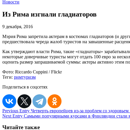
Новости
Из Рима изгнали гладиаторов
9 декабря, 2016
Мэрия Рима запретила актерам в костюмах гладиаторов (и друг
предшествовала череда жалоб туристов на завышенные расценк
Как утверждают власти Рима, такие «гладиаторы» зарабатывали
некоторые доверчивые туристы могут отдать 100 евро за нескол
оценить размер запрашиваемой суммы: актеры активно этим по
Фото:
Riccardo Cuppini / Flickr
Теги:
рим
туризм
Поделиться в соцсетях
Навигация
Previous Entry
Четверть европейцев из-за проблем со здоровье
Next Entry
Самыми популярными курсами в Финляндии стали м
по
записям
Читайте также