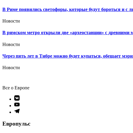
В Риме появились светофоры, которые будут бороться и с 
Новости
В римском метро открыли две «археостанции» с древними м
Новости
Через пять лет в Тибре можно будет купаться, обещает мэр
Новости
Все о Европе
Элемент
меню
Элемент
меню
Элемент
меню
Европульс