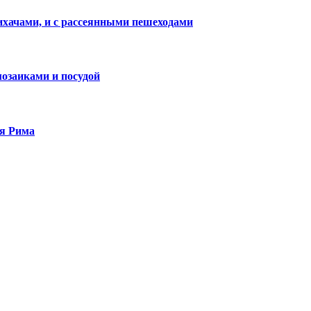
лихачами, и с рассеянными пешеходами
озаиками и посудой
ия Рима