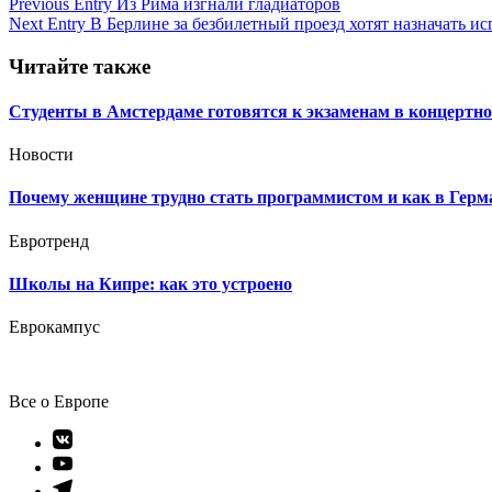
Навигация
Previous Entry
Из Рима изгнали гладиаторов
Next Entry
В Берлине за безбилетный проезд хотят назначать и
по
записям
Читайте также
Студенты в Амстердаме готовятся к экзаменам в концертно
Новости
Почему женщине трудно стать программистом и как в Герм
Евротренд
Школы на Кипре: как это устроено
Еврокампус
Все о Европе
Элемент
меню
Элемент
меню
Элемент