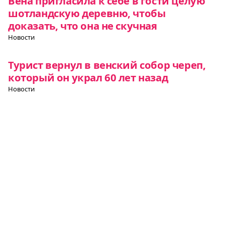
Вена пригласила к себе в гости целую
шотландскую деревню, чтобы
доказать, что она не скучная
Новости
Турист вернул в венский собор череп,
который он украл 60 лет назад
Новости
Все о Европе
Элемент
Элемент
Элемент
меню
меню
меню
Европульс
О нас