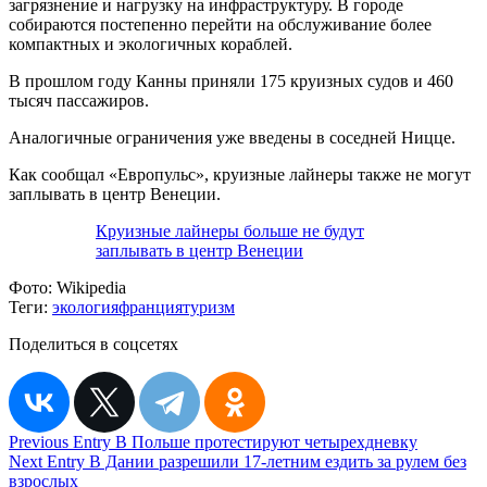
загрязнение и нагрузку на инфраструктуру. В городе
собираются постепенно перейти на обслуживание более
компактных и экологичных кораблей.
В прошлом году Канны приняли 175 круизных судов и 460
тысяч пассажиров.
Аналогичные ограничения уже введены в соседней Ницце.
Как сообщал «Европульс», круизные лайнеры также не могут
заплывать в центр Венеции.
Круизные лайнеры больше не будут
заплывать в центр Венеции
Фото:
Wikipedia
Теги:
экология
франция
туризм
Поделиться в соцсетях
Навигация
Previous Entry
В Польше протестируют четырехдневку
Next Entry
В Дании разрешили 17-летним ездить за рулем без
по
взрослых