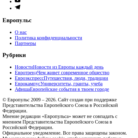
меню
Элемент
меню
Европульс
О нас
Политика конфиденциальности
Партнеры
Рубрики
Новости
Новости из Европы каждый день
Евротренд
Чем живет современное общество
Евроэкспресс
Путешествия, люди, традиции
Еврокампус
Университеты, гранты, учеба
Афиша
Европейские события в твоем городе
© Европульс 2009 – 2026. Сайт создан при поддержке
Представительства Европейского Союза в Российской
Федерации.
Мнение редакции «Европульса» может не совпадать с
мнением Представительства Европейского Союза в
Российской Федерации.
Официальное уведомление. Все права защищены законом.