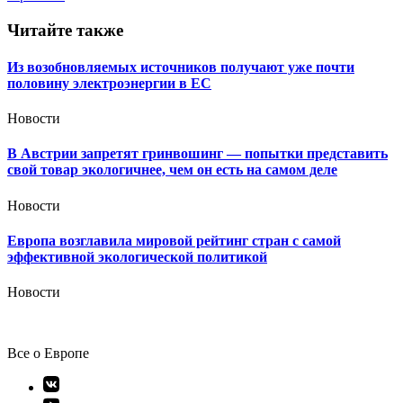
записям
Читайте также
Из возобновляемых источников получают уже почти
половину электроэнергии в ЕС
Новости
В Австрии запретят гринвошинг — попытки представить
свой товар экологичнее, чем он есть на самом деле
Новости
Европа возглавила мировой рейтинг стран с самой
эффективной экологической политикой
Новости
Все о Европе
Элемент
меню
Элемент