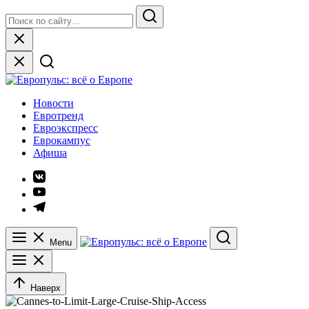
Skip
Search
to
for:
Search
content
Close
Европульс: всё о Европе
Новости
Евротренд
Евроэкспресс
Еврокампус
Афиша
Элемент
меню
Элемент
меню
Элемент
меню
Menu
Search
Наверх