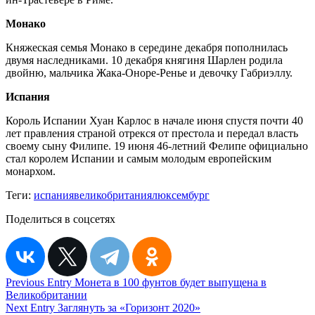
Монако
Княжеская семья Монако в середине декабря пополнилась
двумя наследниками. 10 декабря княгиня Шарлен родила
двойню, мальчика Жака-Оноре-Ренье и девочку Габриэллу.
Испания
Король Испании Хуан Карлос в начале июня спустя почти 40
лет правления страной отрекся от престола и передал власть
своему сыну Филипе. 19 июня 46-летний Фелипе официально
стал королем Испании и самым молодым европейским
монархом.
Теги:
испания
великобритания
люксембург
Поделиться в соцсетях
Навигация
Previous Entry
Монета в 100 фунтов будет выпущена в
Великобритании
по
Next Entry
Заглянуть за «Горизонт 2020»