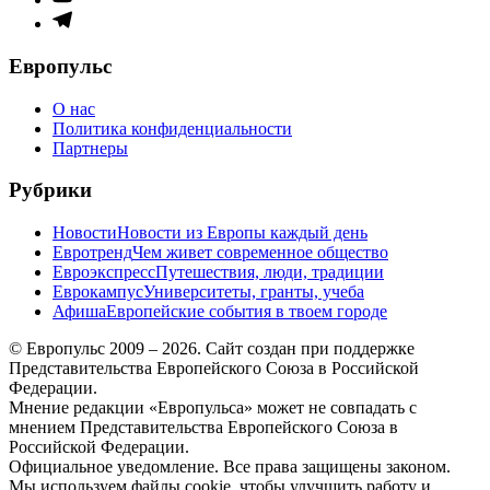
меню
Элемент
меню
Европульс
О нас
Политика конфиденциальности
Партнеры
Рубрики
Новости
Новости из Европы каждый день
Евротренд
Чем живет современное общество
Евроэкспресс
Путешествия, люди, традиции
Еврокампус
Университеты, гранты, учеба
Афиша
Европейские события в твоем городе
© Европульс 2009 – 2026. Сайт создан при поддержке
Представительства Европейского Союза в Российской
Федерации.
Мнение редакции «Европульса» может не совпадать с
мнением Представительства Европейского Союза в
Российской Федерации.
Официальное уведомление. Все права защищены законом.
Мы используем файлы cookie, чтобы улучшить работу и