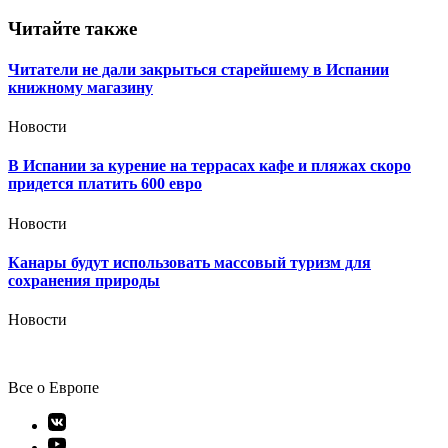
записям
Читайте также
Читатели не дали закрыться старейшему в Испании
книжному магазину
Новости
В Испании за курение на террасах кафе и пляжах скоро
придется платить 600 евро
Новости
Канары будут использовать массовый туризм для
сохранения природы
Новости
Все о Европе
Элемент
меню
Элемент