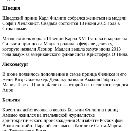
Швеция
Шведский принц Карл Филипп собрался жениться на модели
Софии Хеллквист. Свадьба состоится 13 июня 2015 года в
Стокгольме.
Младшая дочь короля Швеции Карла XVI Густава и королевы
Сильвии принцесса Мадлен родила в феврале девочку,
которую назвали Леонор. Мадлен вышла замуж июня 2013
года замуж за американского финансиста Кристофера О’Нила.
Люксембург
В июне появилось пополнение в семье принца Феликса и его
жены Клэр Ладемахер. Девочку назвали Амалия Габриэла
Мария Тереза. Принц Феликс — второй сын великого герцога
Анри.
Бельгия
Крестник действующего короля Бельгии Филиппа принц
Амедео женился на итальянской журналистке
аристократического происхождения Элизабетте Росбох фон
Волькенштайн. Пара обвенчалась в базилике Санта-Мария-
ин-Трастевере в Риме.