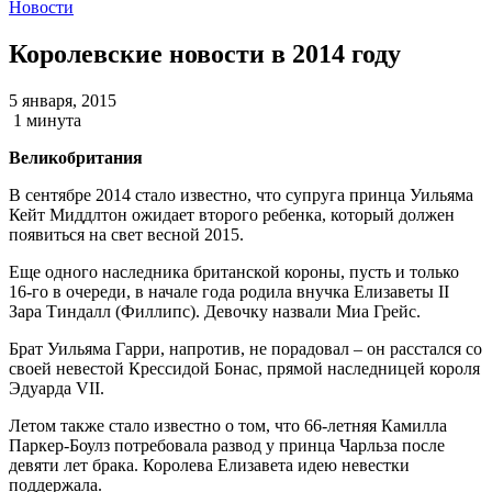
Новости
Королевские новости в 2014 году
5 января, 2015
1 минута
Великобритания
В сентябре 2014 стало известно, что супруга принца Уильяма
Кейт Миддлтон ожидает второго ребенка, который должен
появиться на свет весной 2015.
Еще одного наследника британской короны, пусть и только
16-го в очереди, в начале года родила внучка Елизаветы II
Зара Тиндалл (Филлипс). Девочку назвали Миа Грейс.
Брат Уильяма Гарри, напротив, не порадовал – он расстался со
своей невестой Крессидой Бонас, прямой наследницей короля
Эдуарда VII.
Летом также стало известно о том, что 66-летняя Камилла
Паркер-Боулз потребовала развод у принца Чарльза после
девяти лет брака. Королева Елизавета идею невестки
поддержала.