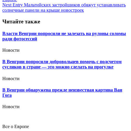
записям
Next Entry
Мальтийских застройщиков обяжут устанавливать
солнечные панели на крыше новостроек
Читайте также
Власти Венгрии попросили не залезать на рулоны соломы
ради фотосессий
Новости
В Венгрии попросили добровольцев помочь с подсчетом
сусликов в стране — это можно сделать на прогулке
Новости
В Венгрии обнаружена прежде неизвестная картина Ван
Гога
Новости
Все о Европе