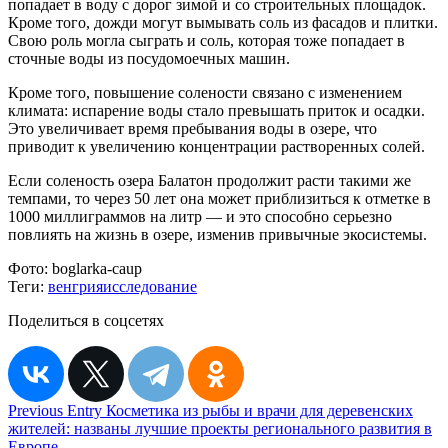
попадает в воду с дорог зимой и со строительных площадок.
Кроме того, дожди могут вымывать соль из фасадов и плитки.
Свою роль могла сыграть и соль, которая тоже попадает в
сточные воды из посудомоечных машин.
Кроме того, повышение солености связано с изменением
климата: испарение воды стало превышать приток и осадки.
Это увеличивает время пребывания воды в озере, что
приводит к увеличению концентрации растворенных солей.
Если соленость озера Балатон продолжит расти такими же
темпами, то через 50 лет она может приблизиться к отметке в
1000 миллиграммов на литр — и это способно серьезно
повлиять на жизнь в озере, изменив привычные экосистемы.
Фото:
boglarka-caup
Теги:
венгрия
исследование
Поделиться в соцсетях
Навигация
Previous Entry
Косметика из рыбы и врачи для деревенских
жителей: названы лучшие проекты регионального развития в
по
Европе