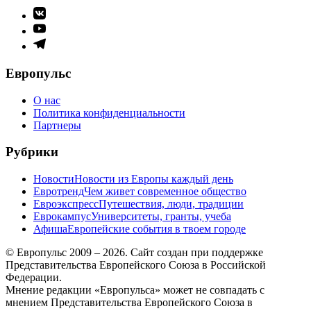
Элемент
меню
Элемент
меню
Элемент
меню
Европульс
О нас
Политика конфиденциальности
Партнеры
Рубрики
Новости
Новости из Европы каждый день
Евротренд
Чем живет современное общество
Евроэкспресс
Путешествия, люди, традиции
Еврокампус
Университеты, гранты, учеба
Афиша
Европейские события в твоем городе
© Европульс 2009 – 2026. Сайт создан при поддержке
Представительства Европейского Союза в Российской
Федерации.
Мнение редакции «Европульса» может не совпадать с
мнением Представительства Европейского Союза в