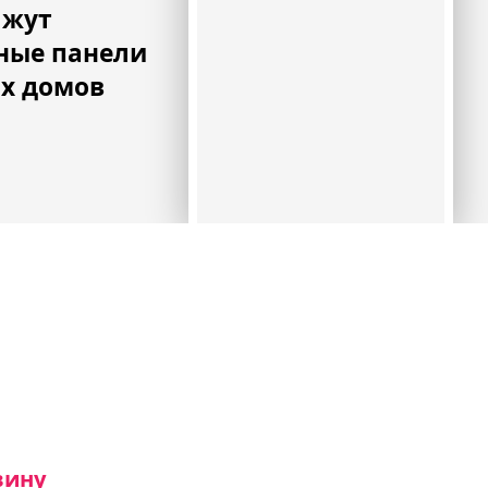
яжут
ные панели
х домов
вину