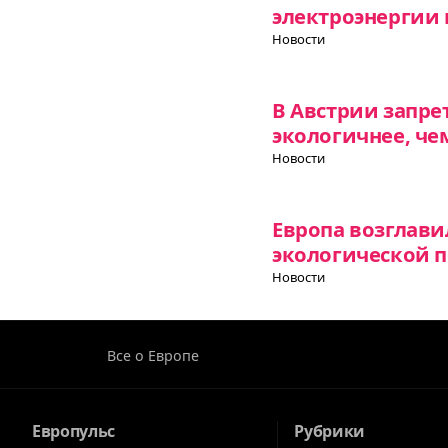
электроэнергии 
Новости
В Австрии запре
экологичнее, чем
Новости
Европа возглави
экологической 
Новости
Все о Европе
Европульс
Рубрики