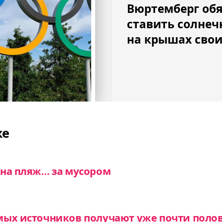
Вюртемберг об
ставить солнеч
на крышах свои
же
 на пляж… за мусором
мых источников получают уже почти поло