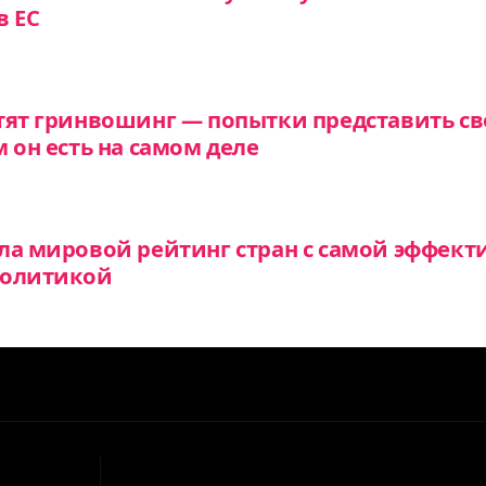
в ЕС
тят гринвошинг — попытки представить св
 он есть на самом деле
ла мировой рейтинг стран с самой эффект
политикой