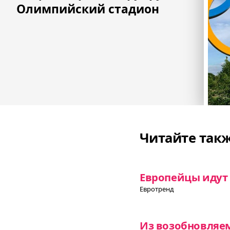
записям
Олимпийский стадион
Читайте так
Европейцы идут
Евротренд
Из возобновляе