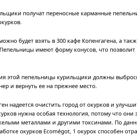
ильщики получат переносные карманные пепельн
окурков.
ожно будет взять в 300 кафе Копенгагена, а так
 Пепельницы имеют форму конусов, что позволит 
ия этой пепельницы курильщики должны выброс
ер и вернуть ее на прежнее место.
ен надеется очистить город от окурков и улучши
урков нужна особая технология, потому что они 
желыми металлами и другими токсинами. По дан
ботке окурков Ecomégot, 1 окурок способен отра