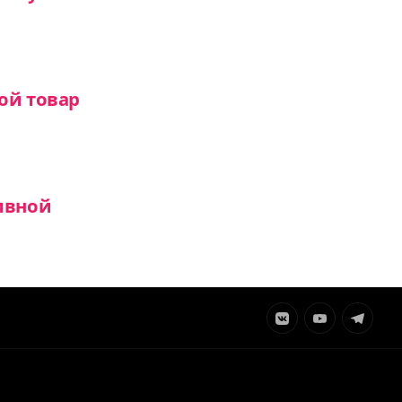
ой товар
ивной
Элемент
Элемент
Элемент
меню
меню
меню