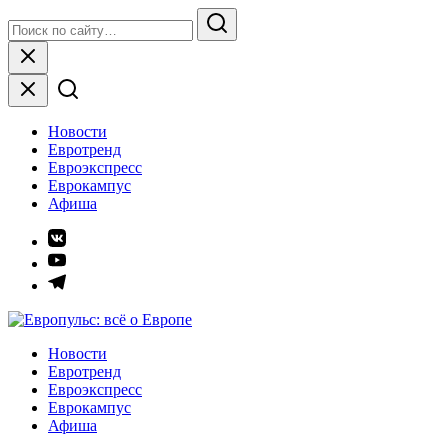
Skip
Search
to
for:
Search
content
Close
Новости
Евротренд
Евроэкспресс
Еврокампус
Афиша
Элемент
меню
Элемент
меню
Элемент
меню
Европульс: всё о Европе
Новости
Евротренд
Евроэкспресс
Еврокампус
Афиша