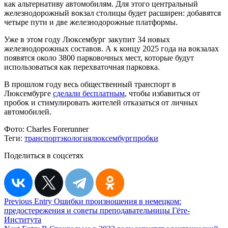
как альтернативу автомобилям. Для этого центральный
железнодорожный вокзал столицы будет расширен: добавятся
четыре пути и две железнодорожные платформы.
Уже в этом году Люксембург закупит 34 новых
железнодорожных составов. А к концу 2025 года на вокзалах
появятся около 3800 парковочных мест, которые будут
использоваться как перехваточная парковка.
В прошлом году весь общественный транспорт в
Люксембурге
сделали бесплатным
, чтобы избавиться от
пробок и стимулировать жителей отказаться от личных
автомобилей.
Фото:
Charles Forerunner
Теги:
транспорт
экология
люксембург
пробки
Поделиться в соцсетях
Навигация
Previous Entry
Ошибки произношения в немецком:
предостережения и советы преподавательницы Гёте-
по
Института