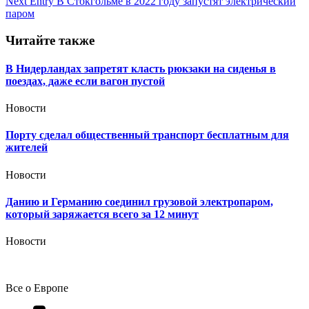
записям
Next Entry
В Стокгольме в 2022 году запустят электрический
паром
Читайте также
В Нидерландах запретят класть рюкзаки на сиденья в
поездах, даже если вагон пустой
Новости
Порту сделал общественный транспорт бесплатным для
жителей
Новости
Данию и Германию соединил грузовой электропаром,
который заряжается всего за 12 минут
Новости
Все о Европе