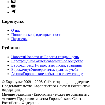
Элемент
меню
Элемент
меню
Элемент
меню
Европульс
О нас
Политика конфиденциальности
Партнеры
Рубрики
Новости
Новости из Европы каждый день
Евротренд
Чем живет современное общество
Евроэкспресс
Путешествия, люди, традиции
Еврокампус
Университеты, гранты, учеба
Афиша
Европейские события в твоем городе
© Европульс 2009 – 2026. Сайт создан при поддержке
Представительства Европейского Союза в Российской
Федерации.
Мнение редакции «Европульса» может не совпадать с
мнением Представительства Европейского Союза в
Российской Федерации.