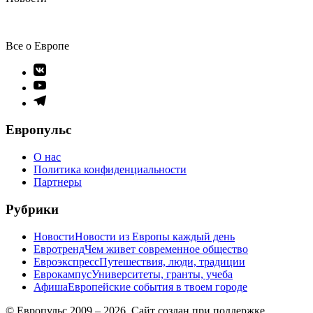
Все о Европе
Элемент
меню
Элемент
меню
Элемент
меню
Европульс
О нас
Политика конфиденциальности
Партнеры
Рубрики
Новости
Новости из Европы каждый день
Евротренд
Чем живет современное общество
Евроэкспресс
Путешествия, люди, традиции
Еврокампус
Университеты, гранты, учеба
Афиша
Европейские события в твоем городе
© Европульс 2009 – 2026. Сайт создан при поддержке