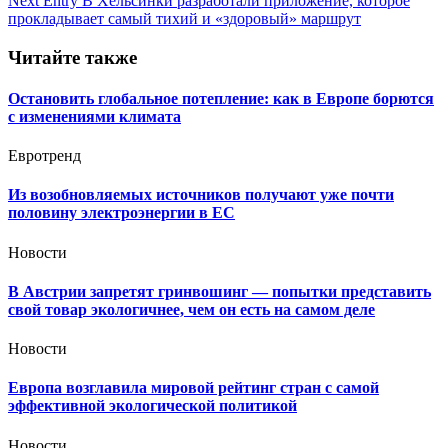
Next Entry
В Хельсинки разработали приложение, которое
записям
прокладывает самый тихий и «здоровый» маршрут
Читайте также
Остановить глобальное потепление: как в Европе борются
с изменениями климата
Евротренд
Из возобновляемых источников получают уже почти
половину электроэнергии в ЕС
Новости
В Австрии запретят гринвошинг — попытки представить
свой товар экологичнее, чем он есть на самом деле
Новости
Европа возглавила мировой рейтинг стран с самой
эффективной экологической политикой
Новости