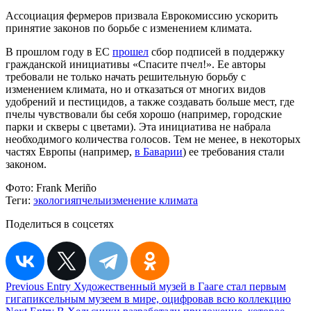
Ассоциация фермеров призвала Еврокомиссию ускорить
принятие законов по борьбе с изменением климата.
В прошлом году в ЕС
прошел
сбор подписей в поддержку
гражданской инициативы «Спасите пчел!». Ее авторы
требовали не только начать решительную борьбу с
изменением климата, но и отказаться от многих видов
удобрений и пестицидов, а также создавать больше мест, где
пчелы чувствовали бы себя хорошо (например, городские
парки и скверы с цветами). Эта инициатива не набрала
необходимого количества голосов. Тем не менее, в некоторых
частях Европы (например,
в Баварии
) ее требования стали
законом.
Фото:
Frank Meriño
Теги:
экология
пчелы
изменение климата
Поделиться в соцсетях
Навигация
Previous Entry
Художественный музей в Гааге стал первым
гигапиксельным музеем в мире, оцифровав всю коллекцию
по