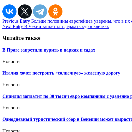
Навигация
Previous Entry
Больше половины европейцев уверены, что в их 
Next Entry
В Чехии запретили держать кур в клетках
по
записям
Читайте также
В Праге запретили курить в парках и садах
Новости
Италия хочет построить «солнечную» железную дорогу
Новости
Сицилия заплатит по 30 тысяч евро компаниям с удаленн
Новости
Однодневный туристический сбор в Венеции может вырасти 
Новости