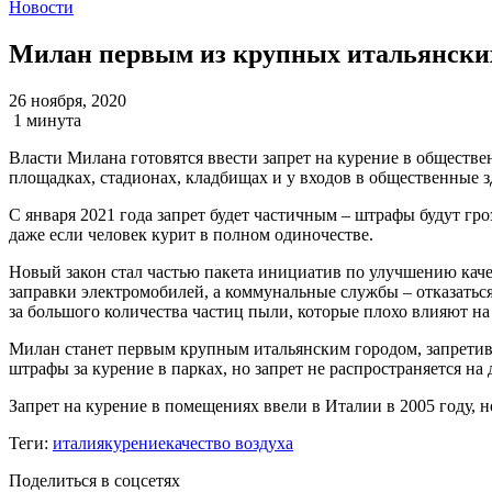
Новости
Милан первым из крупных итальянских 
26 ноября, 2020
1 минута
Власти Милана готовятся ввести запрет на курение в обществе
площадках, стадионах, кладбищах и у входов в общественные з
С января 2021 года запрет будет частичным – штрафы будут гр
даже если человек курит в полном одиночестве.
Новый закон стал частью пакета инициатив по улучшению качес
заправки электромобилей, а коммунальные службы – отказатьс
за большого количества частиц пыли, которые плохо влияют на
Милан станет первым крупным итальянским городом, запретивш
штрафы за курение в парках, но запрет не распространяется н
Запрет на курение в помещениях ввели в Италии в 2005 году, н
Теги:
италия
курение
качество воздуха
Поделиться в соцсетях