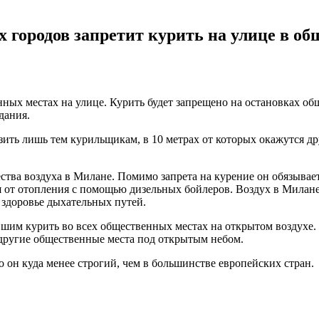
городов запретит курить на улице в об
нных местах на улице. Курить будет запрещено на остановках об
дания.
озить лишь тем курильщикам, в 10 метрах от которых окажутся д
тва воздуха в Милане. Помимо запрета на курение он обязывает
я от отопления с помощью дизельных бойлеров. Воздух в Милане
 здоровье дыхательных путей.
им курить во всех общественных местах на открытом воздухе. В
а другие общественные места под открытым небом.
о он куда менее строгий, чем в большинстве европейских стран.