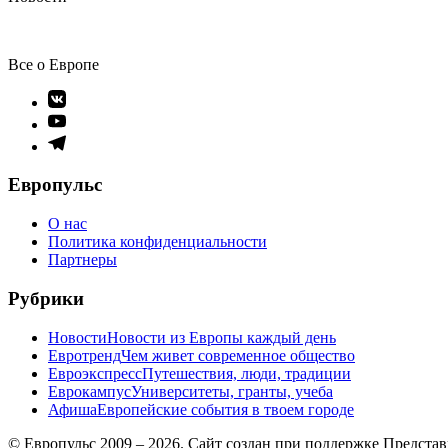
Все о Европе
Элемент
меню
Элемент
меню
Элемент
меню
Европульс
О нас
Политика конфиденциальности
Партнеры
Рубрики
Новости
Новости из Европы каждый день
Евротренд
Чем живет современное общество
Евроэкспресс
Путешествия, люди, традиции
Еврокампус
Университеты, гранты, учеба
Афиша
Европейские события в твоем городе
© Европульс 2009 – 2026. Сайт создан при поддержке Предста