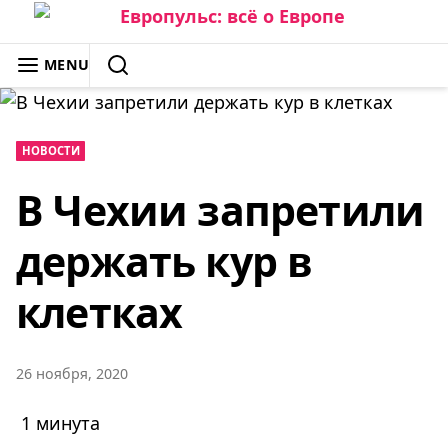
Skip
to
ЕВРОПУЛЬС: ВСЁ О ЕВРОПЕ
MENU
content
SEARCH
НОВОСТИ
В Чехии запретили
держать кур в
клетках
26 ноября, 2020
1 минута