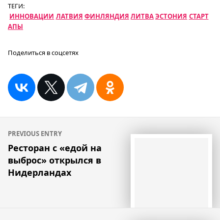
ТЕГИ:
ИННОВАЦИИ
ЛАТВИЯ
ФИНЛЯНДИЯ
ЛИТВА
ЭСТОНИЯ
СТАРТ
АПЫ
Поделиться в соцсетях
Навигация
PREVIOUS ENTRY
по
Ресторан с «едой на
выброс» открылся в
записям
Нидерландах