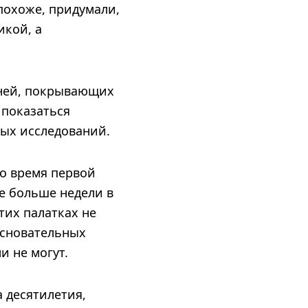
 похоже, придумали,
икой, а
мней, покрывающих
 показаться
ных исследований.
о время первой
не больше недели в
тих палатках не
основательных
и не могут.
а десятилетия,