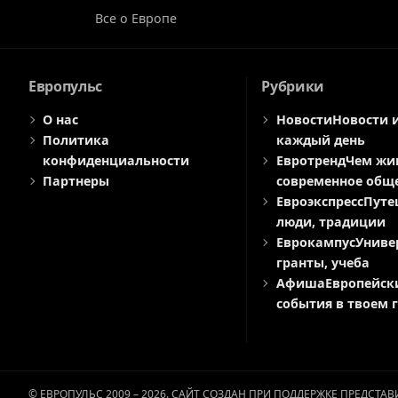
Все о Европе
Европульс
Рубрики
О нас
Новости
Новости 
Политика
каждый день
конфиденциальности
Евротренд
Чем жи
Партнеры
современное общ
Евроэкспресс
Путе
люди, традиции
Еврокампус
Униве
гранты, учеба
Афиша
Европейск
события в твоем 
© ЕВРОПУЛЬС 2009 – 2026. САЙТ СОЗДАН ПРИ ПОДДЕРЖКЕ ПРЕДСТ