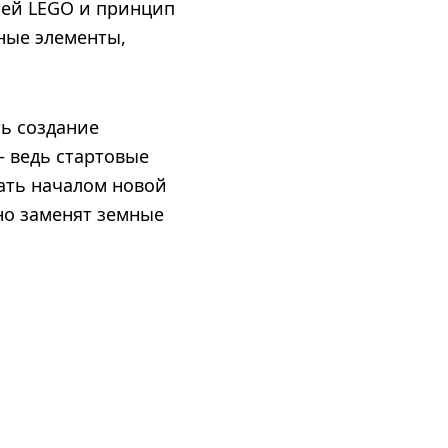
лей LEGO и принцип
ные элементы,
ь создание
— ведь стартовые
тать началом новой
но заменят земные