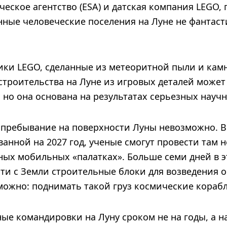
еское агентство (ESA) и датская компания LEGO,
нные человеческие поселения на Луне не фантаст
бики LEGO, сделанные из метеоритной пыли и ка
строительства на Луне из игровых деталей может
 но она основана на результатах серьезных науч
 пребывание на поверхности Луны невозможно. В
анной на 2027 год, ученые смогут провести там 
ных мобильных «палатках». Больше семи дней в э
зти с Земли строительные блоки для возведения 
ожно: поднимать такой груз космические корабл
ые командировки на Луну сроком не на годы, а н