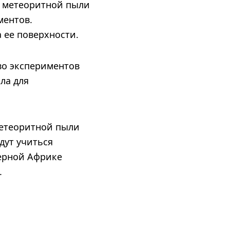
из метеоритной пыли
ментов.
 ее поверхности.
во экспериментов
ла для
метеоритной пыли
дут учиться
верной Африке
.