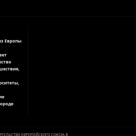
из Европы
вет
ество
шествия,
рситеты,
ие
городе
АВИТЕЛЬСТВА ЕВРОПЕЙСКОГО СОЮЗА В