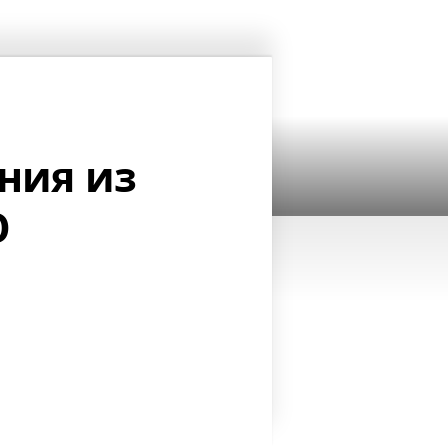
ения из
O