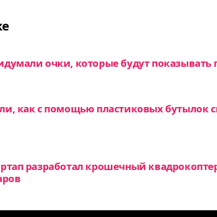
же
думали очки, которые будут показывать г
и, как с помощью пластиковых бутылок с
артап разработал крошечный квадрокопте
аров