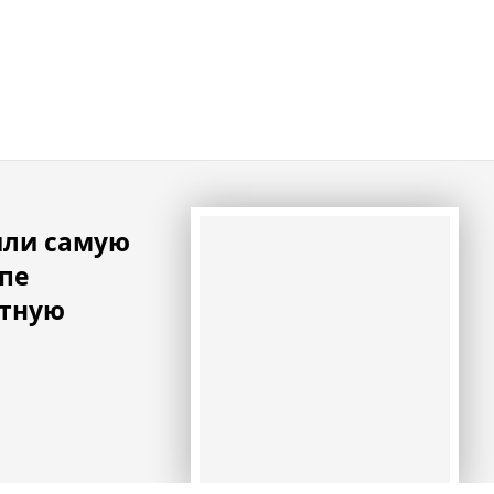
ыли самую
пе
атную