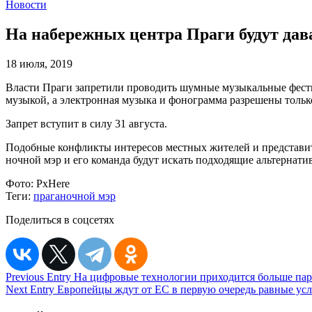
Новости
На набережных центра Праги будут дав
18 июля, 2019
Власти Праги запретили проводить шумные музыкальные фестив
музыкой, а электронная музыка и фонограмма разрешены толь
Запрет вступит в силу 31 августа.
Подобные конфликты интересов местных жителей и представит
ночной мэр и его команда будут искать подходящие альтернати
Фото:
PxHere
Теги:
прага
ночной мэр
Поделиться в соцсетях
Навигация
Previous Entry
На цифровые технологии приходится больше па
Next Entry
Европейцы ждут от ЕС в первую очередь равные усл
по