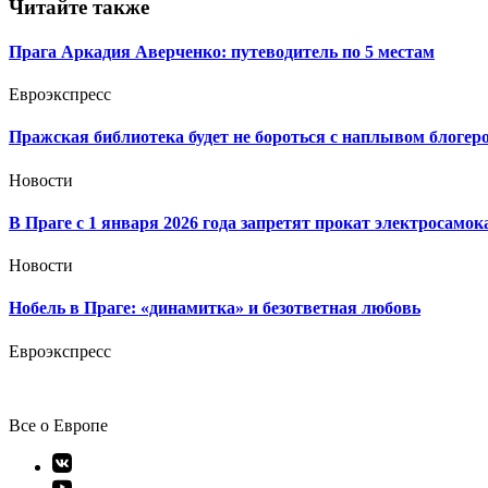
записям
Читайте также
Прага Аркадия Аверченко: путеводитель по 5 местам
Евроэкспресс
Пражская библиотека будет не бороться с наплывом блогер
Новости
В Праге с 1 января 2026 года запретят прокат электросамок
Новости
Нобель в Праге: «динамитка» и безответная любовь
Евроэкспресс
Все о Европе
Элемент
меню
Элемент