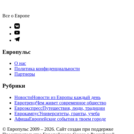
Все о Европе
Элемент
меню
Элемент
меню
Элемент
меню
Европульс
О нас
Политика конфиденциальности
Партнеры
Рубрики
Новости
Новости из Европы каждый день
Евротренд
Чем живет современное общество
Евроэкспресс
Путешествия, люди, традиции
Еврокампус
Университеты, гранты, учеба
Афиша
Европейские события в твоем городе
© Европульс 2009 – 2026. Сайт создан при поддержке