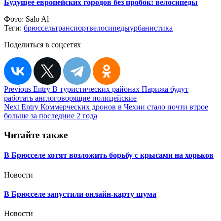
Будущее европейских городов без пробок: велосипеды
Фото:
Salo Al
Теги:
брюссель
транспорт
велосипеды
урбанистика
Поделиться в соцсетях
Навигация
Previous Entry
В туристических районах Парижа будут
работать англоговорящие полицейские
по
Next Entry
Коммерческих дронов в Чехии стало почти втрое
записям
больше за последние 2 года
Читайте также
В Брюсселе хотят возложить борьбу с крысами на хорьков
Новости
В Брюсселе запустили онлайн-карту шума
Новости