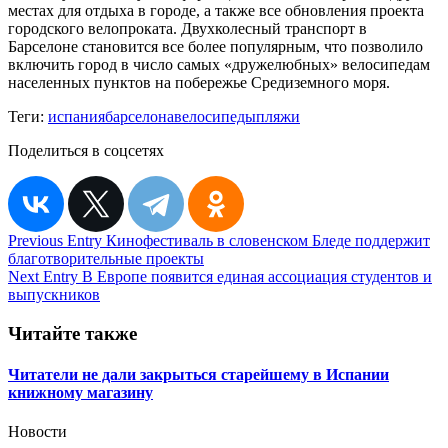
местах для отдыха в городе, а также все обновления проекта
городского велопроката. Двухколесный транспорт в
Барселоне становится все более популярным, что позволило
включить город в число самых «дружелюбных» велосипедам
населенных пунктов на побережье Средиземного моря.
Теги:
испания
барселона
велосипеды
пляжи
Поделиться в соцсетях
Навигация
Previous Entry
Кинофестиваль в словенском Бледе поддержит
благотворительные проекты
по
Next Entry
В Европе появится единая ассоциация студентов и
записям
выпускников
Читайте также
Читатели не дали закрыться старейшему в Испании
книжному магазину
Новости