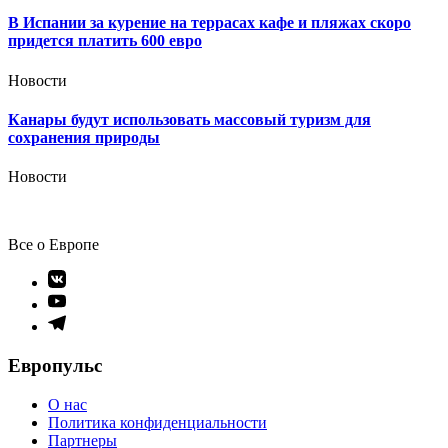
В Испании за курение на террасах кафе и пляжах скоро
придется платить 600 евро
Новости
Канары будут использовать массовый туризм для
сохранения природы
Новости
Все о Европе
Элемент
меню
Элемент
меню
Элемент
меню
Европульс
О нас
Политика конфиденциальности
Партнеры