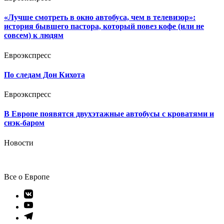
«Лучше смотреть в окно автобуса, чем в телевизор»:
история бывшего пастора, который повез кофе (или не
совсем) к людям
Евроэкспресс
По следам Дон Кихота
Евроэкспресс
В Европе появятся двухэтажные автобусы с кроватями и
снэк-баром
Новости
Все о Европе
Элемент
меню
Элемент
меню
Элемент