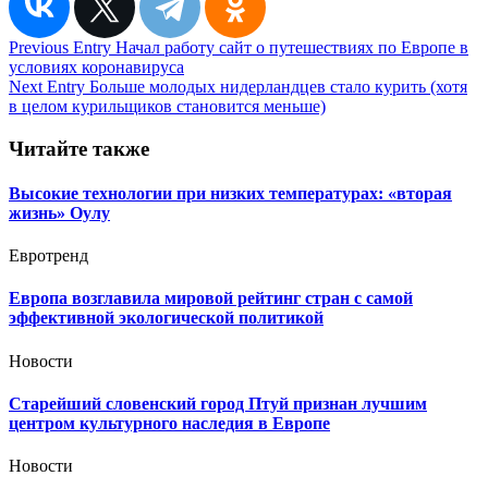
Навигация
Previous Entry
Начал работу сайт о путешествиях по Европе в
условиях коронавируса
по
Next Entry
Больше молодых нидерландцев стало курить (хотя
записям
в целом курильщиков становится меньше)
Читайте также
Высокие технологии при низких температурах: «вторая
жизнь» Оулу
Евротренд
Европа возглавила мировой рейтинг стран с самой
эффективной экологической политикой
Новости
Старейший словенский город Птуй признан лучшим
центром культурного наследия в Европе
Новости