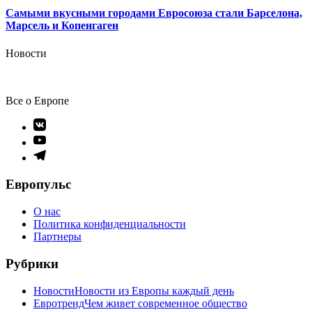
Самыми вкусными городами Евросоюза стали Барселона,
Марсель и Копенгаген
Новости
Все о Европе
Элемент
меню
Элемент
меню
Элемент
меню
Европульс
О нас
Политика конфиденциальности
Партнеры
Рубрики
Новости
Новости из Европы каждый день
Евротренд
Чем живет современное общество