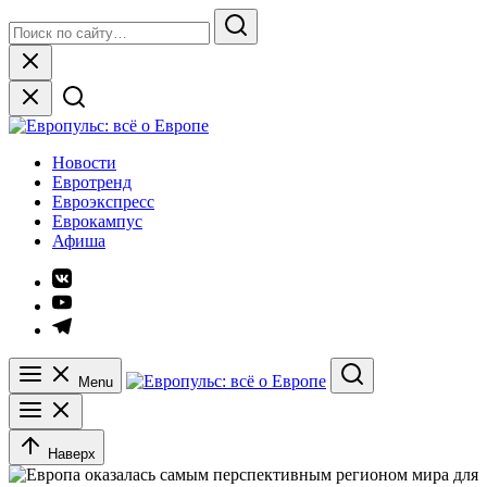
Skip
Search
to
for:
Search
content
Close
Европульс: всё о Европе
Новости
Евротренд
Евроэкспресс
Еврокампус
Афиша
Элемент
меню
Элемент
меню
Элемент
меню
Menu
Search
Наверх