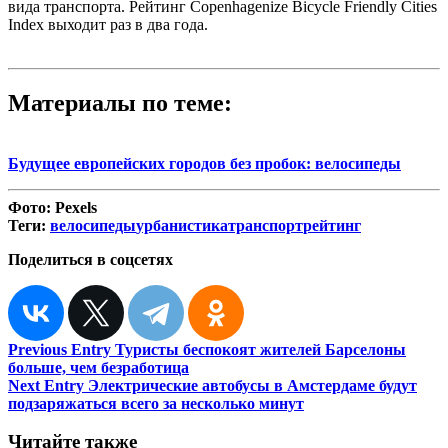
вида транспорта. Рейтинг Copenhagenize Bicycle Friendly Cities
Index выходит раз в два года.
Материалы по теме:
Будущее европейских городов без пробок: велосипеды
Фото:
Pexels
Теги:
велосипеды
урбанистика
транспорт
рейтинг
Поделиться в соцсетях
Навигация
Previous Entry
Туристы беспокоят жителей Барселоны
больше, чем безработица
по
Next Entry
Электрические автобусы в Амстердаме будут
записям
подзаряжаться всего за несколько минут
Читайте также