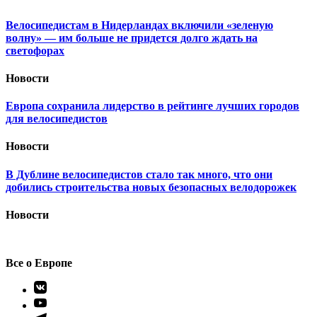
Велосипедистам в Нидерландах включили «зеленую
волну» — им больше не придется долго ждать на
светофорах
Новости
Европа сохранила лидерство в рейтинге лучших городов
для велосипедистов
Новости
В Дублине велосипедистов стало так много, что они
добились строительства новых безопасных велодорожек
Новости
Все о Европе
Элемент
меню
Элемент
меню