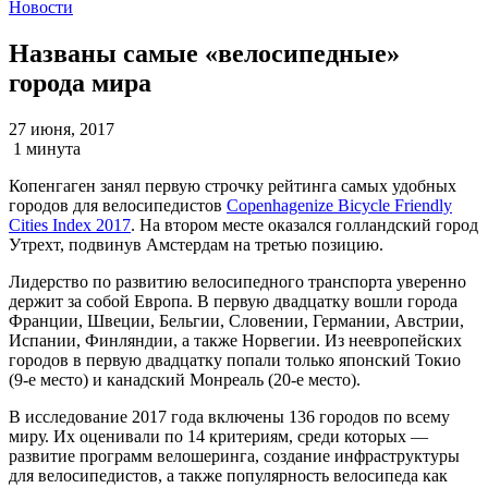
Новости
Названы самые «велосипедные»
города мира
27 июня, 2017
1 минута
Копенгаген занял первую строчку рейтинга самых удобных
городов для велосипедистов
Copenhagenize Bicycle Friendly
Cities Index 2017
. На втором месте оказался голландский город
Утрехт, подвинув Амстердам на третью позицию.
Лидерство по развитию велосипедного транспорта уверенно
держит за собой Европа. В первую двадцатку вошли города
Франции, Швеции, Бельгии, Словении, Германии, Австрии,
Испании, Финляндии, а также Норвегии. Из неевропейских
городов в первую двадцатку попали только японский Токио
(9-е место) и канадский Монреаль (20-е место).
В исследование 2017 года включены 136 городов по всему
миру. Их оценивали по 14 критериям, среди которых —
развитие программ велошеринга, создание инфраструктуры
для велосипедистов, а также популярность велосипеда как