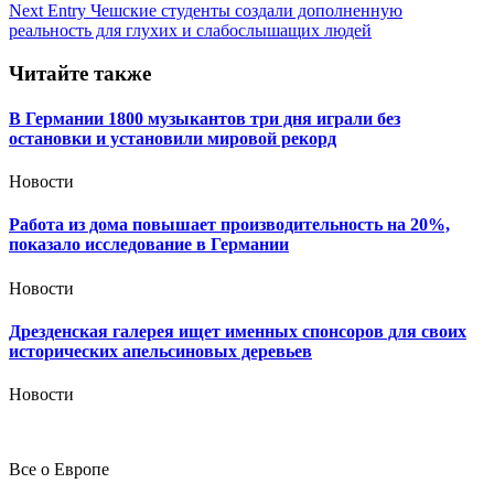
по
Next Entry
Чешские студенты создали дополненную
записям
реальность для глухих и слабослышащих людей
Читайте также
В Германии 1800 музыкантов три дня играли без
остановки и установили мировой рекорд
Новости
Работа из дома повышает производительность на 20%,
показало исследование в Германии
Новости
Дрезденская галерея ищет именных спонсоров для своих
исторических апельсиновых деревьев
Новости
Все о Европе