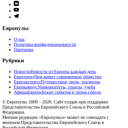
Элемент
меню
Элемент
меню
Элемент
меню
Европульс
О нас
Политика конфиденциальности
Партнеры
Рубрики
Новости
Новости из Европы каждый день
Евротренд
Чем живет современное общество
Евроэкспресс
Путешествия, люди, традиции
Еврокампус
Университеты, гранты, учеба
Афиша
Европейские события в твоем городе
© Европульс 2009 – 2026. Сайт создан при поддержке
Представительства Европейского Союза в Российской
Федерации.
Мнение редакции «Европульса» может не совпадать с
мнением Представительства Европейского Союза в
Российской Федерации.