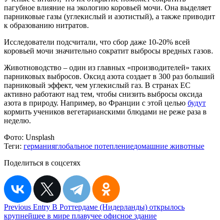
пагубное влияние на экологию коровьей мочи. Она выделяет
парниковые газы (углекислый и азотистый), а также приводит
к образованию нитратов.
Исследователи подсчитали, что сбор даже 10-20% всей
коровьей мочи значительно сократит выбросы вредных газов.
Животноводство – один из главных «производителей» таких
парниковых выбросов. Оксид азота создает в 300 раз больший
парниковый эффект, чем углекислый газ. В странах ЕС
активно работают над тем, чтобы снизить выбросы оксида
азота в природу. Например, во Франции с этой целью
будут
кормить учеников вегетарианскими блюдами не реже раза в
неделю.
Фото:
Unsplash
Теги:
германия
глобальное потепление
домашние животные
Поделиться в соцсетях
Навигация
Previous Entry
В Роттердаме (Нидерланды) открылось
крупнейшее в мире плавучее офисное здание