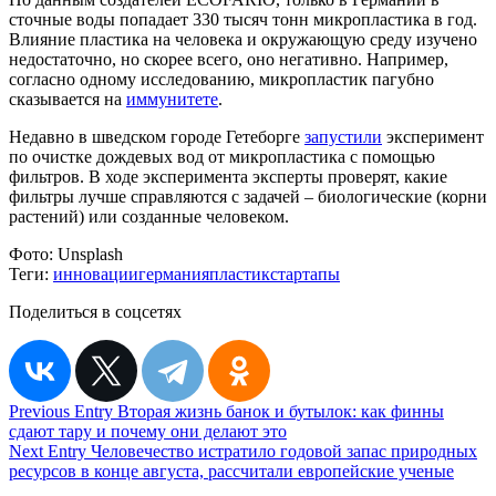
сточные воды попадает 330 тысяч тонн микропластика в год.
Влияние пластика на человека и окружающую среду изучено
недостаточно, но скорее всего, оно негативно. Например,
согласно одному исследованию, микропластик пагубно
сказывается на
иммунитете
.
Недавно в шведском городе Гетеборге
запустили
эксперимент
по очистке дождевых вод от микропластика с помощью
фильтров. В ходе эксперимента эксперты проверят, какие
фильтры лучше справляются с задачей – биологические (корни
растений) или созданные человеком.
Фото:
Unsplash
Теги:
инновации
германия
пластик
стартапы
Поделиться в соцсетях
Навигация
Previous Entry
Вторая жизнь банок и бутылок: как финны
сдают тару и почему они делают это
по
Next Entry
Человечество истратило годовой запас природных
записям
ресурсов в конце августа, рассчитали европейские ученые