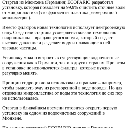
Cтартап из Мюнхена (Германия) ECOFARIO разработал
установку, которая позволяет на 99,9% очистить сточные воды
от микропластика (это фрагменты пластика размером до 5
миллиметров).
Вместо фильтров новая технология использует центробежную
силу. Создатели стартапа усовершенствовали технологию
гидроциклона – вращающегося конуса, который создает
высокое давление и разделяет воду и плавающие в ней
твердые частицы.
Установку можно встроить в существующие водоочистные
сооружения как в Германии, так и в других странах. При этом
в установке не используются фильтры, которые нужно
регулярно менять.
Принцип гидроциклона использовали и раньше – например,
чтобы выделять руду из растворенной в воде породы. Но для
отделения микропластика от воды эта технология до сих пор
не использовалась.
Стартап в ближайшем времени готовится открыть первую
установку на одном из водоочистных сооружений в
Мюнхене.
По данным создателей ECOFARIO, только в Германии в