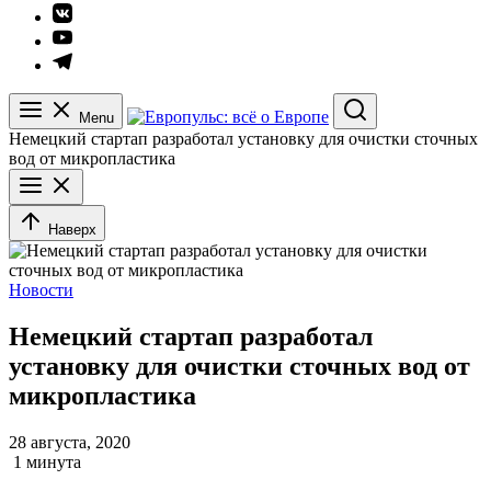
Элемент
меню
Элемент
меню
Элемент
меню
Menu
Search
Немецкий стартап разработал установку для очистки сточных
вод от микропластика
Наверх
Новости
Немецкий стартап разработал
установку для очистки сточных вод от
микропластика
28 августа, 2020
1 минута