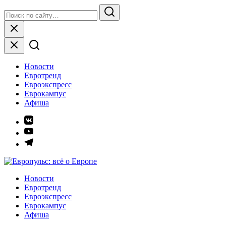
Skip
Search
to
for:
Search
content
Close
Новости
Евротренд
Евроэкспресс
Еврокампус
Афиша
Элемент
меню
Элемент
меню
Элемент
меню
Европульс: всё о Европе
Новости
Евротренд
Евроэкспресс
Еврокампус
Афиша