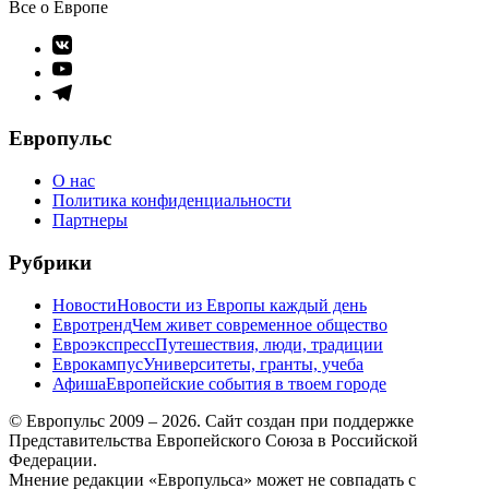
Все о Европе
Элемент
меню
Элемент
меню
Элемент
меню
Европульс
О нас
Политика конфиденциальности
Партнеры
Рубрики
Новости
Новости из Европы каждый день
Евротренд
Чем живет современное общество
Евроэкспресс
Путешествия, люди, традиции
Еврокампус
Университеты, гранты, учеба
Афиша
Европейские события в твоем городе
© Европульс 2009 – 2026. Сайт создан при поддержке
Представительства Европейского Союза в Российской
Федерации.
Мнение редакции «Европульса» может не совпадать с