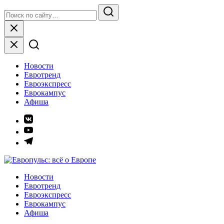
Skip
Search
to
for:
Search
content
Close
Новости
Евротренд
Евроэкспресс
Еврокампус
Афиша
Элемент
меню
Элемент
меню
Элемент
меню
Европульс: всё о Европе
Новости
Евротренд
Евроэкспресс
Еврокампус
Афиша