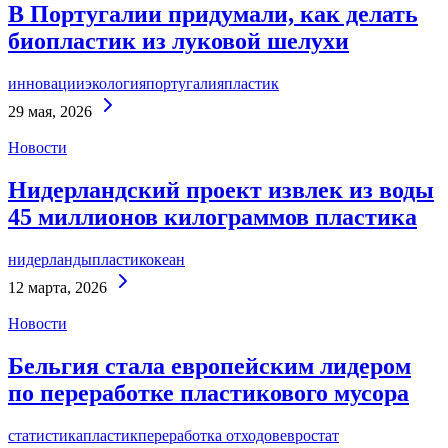
В Португалии придумали, как делать
биопластик из луковой шелухи
инновации
экология
португалия
пластик
Continue
29 мая, 2026
Reading
Новости
Нидерландский проект извлек из воды
45 миллионов килограммов пластика
нидерланды
пластик
океан
Continue
12 марта, 2026
Reading
Новости
Бельгия стала европейским лидером
по переработке пластикового мусора
статистика
пластик
переработка отходов
евростат