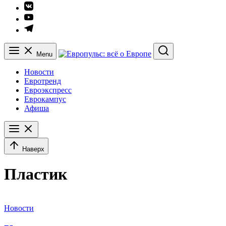
Элемент
меню
Элемент
меню
Элемент
меню
Menu
Search
Новости
Евротренд
Евроэкспресс
Еврокампус
Афиша
Наверх
Пластик
Новости