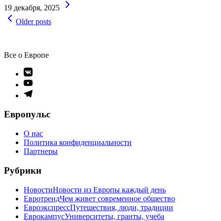
Continue
19 декабря, 2025
Reading
Навигация
Older posts
по
записям
Все о Европе
Элемент
меню
Элемент
меню
Элемент
меню
Европульс
О нас
Политика конфиденциальности
Партнеры
Рубрики
Новости
Новости из Европы каждый день
Евротренд
Чем живет современное общество
Евроэкспресс
Путешествия, люди, традиции
Еврокампус
Университеты, гранты, учеба