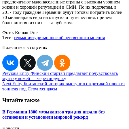
предпочитают малонаселенные страны с высоким уровнем
жизни и хорошей репутацией в СМИ. По их подсчетам, в
2017 году граждане Германии будут готовы потратить более
70 миллиардов евро на отпуска и путешествия, причем
большинство из них — за рубежом.
Фото:
Roman Drits
Теги:
германия
туризм
опрос общественного мнения
Поделиться в соцсетях
Навигация
Previous Entry
Финский стартап предлагает почувствовать
музыку кожей — через подушку
по
Next Entry
Британский историк выступил с критикой проекта
записям
тоннеля под Стоунхенджем
Читайте также
В Германии 1800 музыкантов три дня играли без
остановки и установили мировой рекорд
Новости