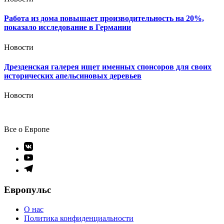
Работа из дома повышает производительность на 20%,
показало исследование в Германии
Новости
Дрезденская галерея ищет именных спонсоров для своих
исторических апельсиновых деревьев
Новости
Все о Европе
Элемент
меню
Элемент
меню
Элемент
меню
Европульс
О нас
Политика конфиденциальности