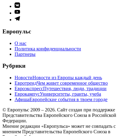
Элемент
меню
Элемент
меню
Элемент
меню
Европульс
О нас
Политика конфиденциальности
Партнеры
Рубрики
Новости
Новости из Европы каждый день
Евротренд
Чем живет современное общество
Евроэкспресс
Путешествия, люди, традиции
Еврокампус
Университеты, гранты, учеба
Афиша
Европейские события в твоем городе
© Европульс 2009 – 2026. Сайт создан при поддержке
Представительства Европейского Союза в Российской
Федерации.
Мнение редакции «Европульса» может не совпадать с
мнением Представительства Европейского Союза в