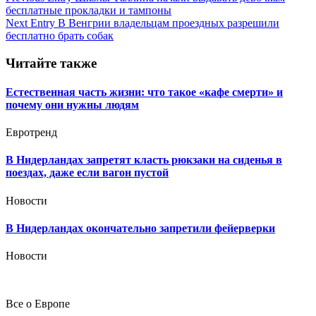
бесплатные прокладки и тампоны
по
Next Entry
В Венгрии владельцам проездных разрешили
записям
бесплатно брать собак
Читайте также
Естественная часть жизни: что такое «кафе смерти» и
почему они нужны людям
Евротренд
В Нидерландах запретят класть рюкзаки на сиденья в
поездах, даже если вагон пустой
Новости
В Нидерландах окончательно запретили фейерверки
Новости
Все о Европе