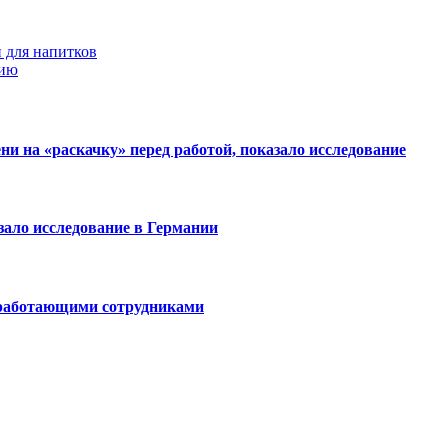
 для напитков
нию
и на «раскачку» перед работой, показало исследование
зало исследование в Германии
о работающими сотрудниками