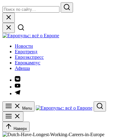
Skip
Search
to
for:
Search
content
Close
Европульс: всё о Европе
Новости
Евротренд
Евроэкспресс
Еврокампус
Афиша
Элемент
меню
Элемент
меню
Элемент
меню
Menu
Search
Наверх