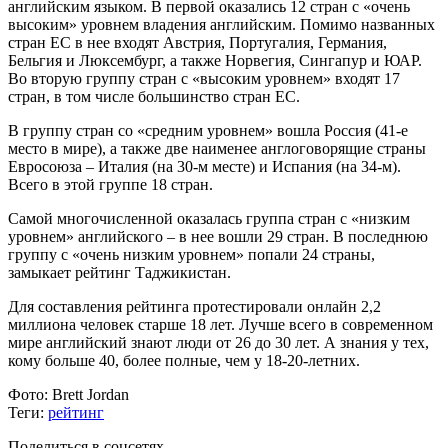
английским языком. В первой оказались 12 стран с «очень
высоким» уровнем владения английским. Помимо названных
стран ЕС в нее входят Австрия, Португалия, Германия,
Бельгия и Люксембург, а также Норвегия, Сингапур и ЮАР.
Во вторую группу стран с «высоким уровнем» входят 17
стран, в том числе большинство стран ЕС.
В группу стран со «средним уровнем» вошла Россия (41-е
место в мире), а также две наименее англоговорящие страны
Евросоюза – Италия (на 30-м месте) и Испания (на 34-м).
Всего в этой группе 18 стран.
Самой многочисленной оказалась группа стран с «низким
уровнем» английского – в нее вошли 29 стран. В последнюю
группу с «очень низким уровнем» попали 24 страны,
замыкает рейтинг Таджикистан.
Для составления рейтинга протестировали онлайн 2,2
миллиона человек старше 18 лет. Лучше всего в современном
мире английский знают люди от 26 до 30 лет. А знания у тех,
кому больше 40, более полные, чем у 18-20-летних.
Фото:
Brett Jordan
Теги:
рейтинг
Поделиться в соцсетях