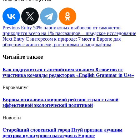
Навигация
Previous Entry
50% парниковых выбросов от самолетов
приходится всего на 1% пассажиров – шведское исследование
по
Next Entry
С интересом к природе: 7 мест в Европе для
записям
общения с животными, растениями и ландшафтом
Читайте также
Как подружиться с английским языком: 8 советов от
участника команды редакторов «English Grammar in Use»
Еврокампус
Европа возглавила мировой рейтинг стран с самой
эффективной экологической политикой
Новости
Старейший словенский город Птуй признан лучшим
центром культурного наследия в Европе