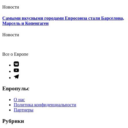
Новости
Самыми вкусными городами Евросоюза стали Барселона,
Марсель и Копенгаген
Новости
Все о Европе
Элемент
меню
Элемент
меню
Элемент
меню
Европульс
О нас
Политика конфиденциальности
Партнеры
Рубрики