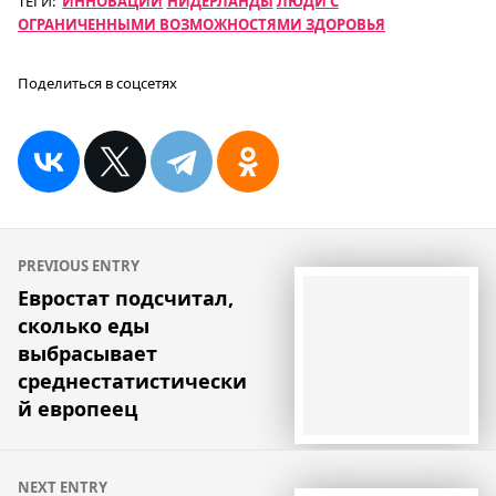
ТЕГИ:
ИННОВАЦИИ
НИДЕРЛАНДЫ
ЛЮДИ С
ОГРАНИЧЕННЫМИ ВОЗМОЖНОСТЯМИ ЗДОРОВЬЯ
Поделиться в соцсетях
Навигация
PREVIOUS ENTRY
по
Евростат подсчитал,
сколько еды
записям
выбрасывает
среднестатистически
й европеец
NEXT ENTRY