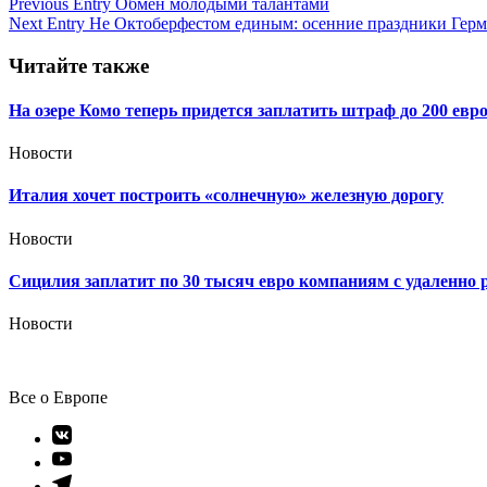
Навигация
Previous Entry
Обмен молодыми талантами
Next Entry
Не Октоберфестом единым: осенние праздники Гер
по
записям
Читайте также
На озере Комо теперь придется заплатить штраф до 200 евр
Новости
Италия хочет построить «солнечную» железную дорогу
Новости
Сицилия заплатит по 30 тысяч евро компаниям с удаленн
Новости
Все о Европе
Элемент
меню
Элемент
меню
Элемент