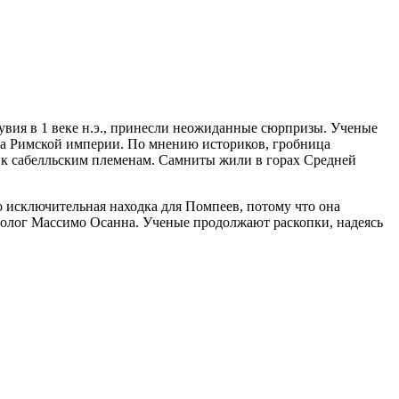
вия в 1 веке н.э., принесли неожиданные сюрпризы. Ученые
ета Римской империи. По мнению историков, гробница
 к сабелльским племенам. Самниты жили в горах Средней
 исключительная находка для Помпеев, потому что она
хеолог Массимо Осанна. Ученые продолжают раскопки, надеясь