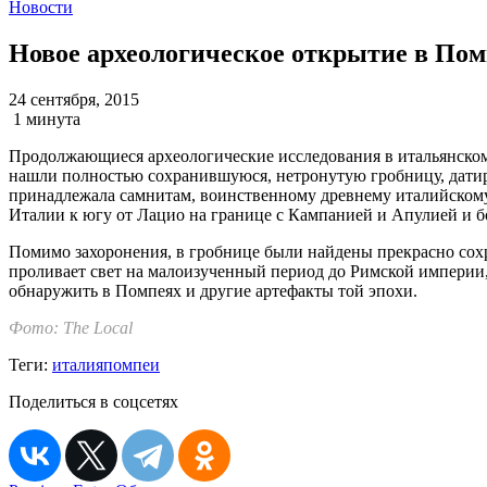
Новости
Новое археологическое открытие в По
24 сентября, 2015
1 минута
Продолжающиеся археологические исследования в итальянском 
нашли полностью сохранившуюся, нетронутую гробницу, датируе
принадлежала самнитам, воинственному древнему италийскому 
Италии к югу от Лацио на границе с Кампанией и Апулией и б
Помимо захоронения, в гробнице были найдены прекрасно сохр
проливает свет на малоизученный период до Римской империи,
обнаружить в Помпеях и другие артефакты той эпохи.
Фото: The Local
Теги:
италия
помпеи
Поделиться в соцсетях