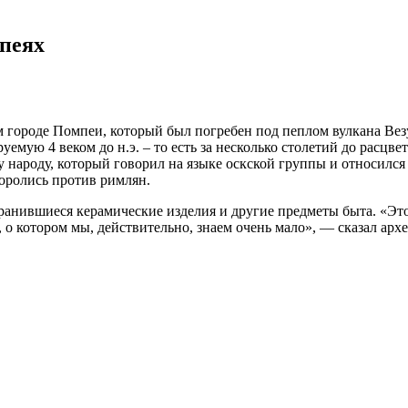
мпеях
городе Помпеи, который был погребен под пеплом вулкана Везу
мую 4 веком до н.э. – то есть за несколько столетий до расцв
народу, который говорил на языке оскской группы и относился
оролись против римлян.
анившиеся керамические изделия и другие предметы быта. «Это
 о котором мы, действительно, знаем очень мало», — сказал ар