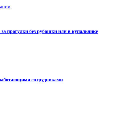
мании
о за прогулки без рубашки или в купальнике
о работающими сотрудниками