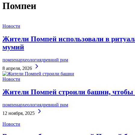
Помпеи
Новости
Жители Помпей использовали в ритуала
мумий
помпеи
археология
древний рим
Continue
8 апреля, 2026
Reading
Новости
Жители Помпей строили башни, чтобы 
помпеи
археология
древний рим
Continue
12 ноября, 2025
Reading
Новости