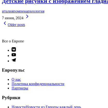
Детские рисунки с изображением глади
италия
помпеи
археология
Continue
7 июня, 2024
Reading
Навигация
Older posts
по
записям
Все о Европе
Элемент
меню
Элемент
меню
Элемент
меню
Европульс
О нас
Политика конфиденциальности
Партнеры
Рубрики
Новости
Новости из Европы каждый день