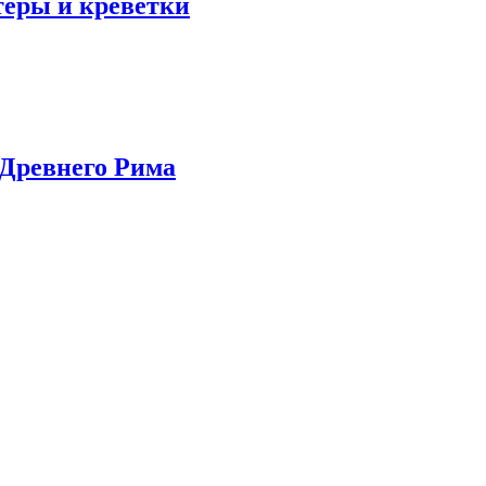
теры и креветки
Древнего Рима