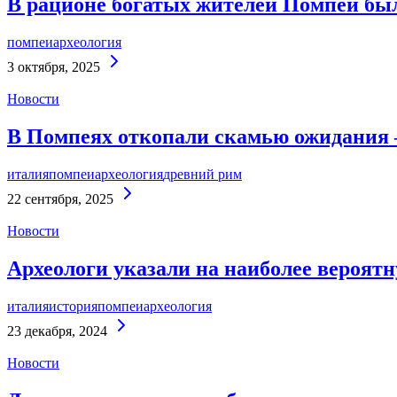
В рационе богатых жителей Помпей был
помпеи
археология
Continue
3 октября, 2025
Reading
Новости
В Помпеях откопали скамью ожидания 
италия
помпеи
археология
древний рим
Continue
22 сентября, 2025
Reading
Новости
Археологи указали на наиболее вероят
италия
история
помпеи
археология
Continue
23 декабря, 2024
Reading
Новости