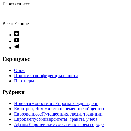
Евроэкспресс
Все о Европе
Элемент
меню
Элемент
меню
Элемент
меню
Европульс
О нас
Политика конфиденциальности
Партнеры
Рубрики
Новости
Новости из Европы каждый день
Евротренд
Чем живет современное общество
Евроэкспресс
Путешествия, люди, традиции
Еврокампус
Университеты, гранты, учеба
Афиша
Европейские события в твоем городе