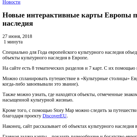
Новости
Новые интерактивные карты Европы по
наследия
27 июня, 2018
1 минута
Специально для Года европейского культурного наследия объ
объекты культурного наследия в Европе.
На сайте есть 8 тематических разделов и 7 карт. С их помощь
Можно спланировать путешествие в «Культурные столицы» Евро
когда-либо завоевывали это звание).
Также можно узнать, где находятся объекты, отмеченные знак
насыщенной культурной жизнью.
Кроме того, с помощью Story Map можно следить за путешеств
благодаря проекту
DiscoverEU
.
Наконец, сайт рассказывает об объектах культурного наследия 
Главная задача карты – показать разнообразие и богатство евро