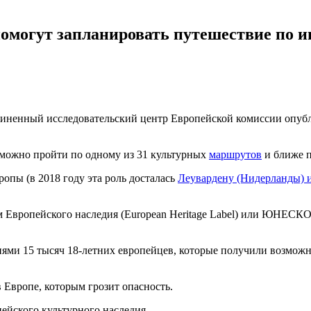
могут запланировать путешествие по и
единенный исследовательский центр Европейской комиссии опуб
ю можно пройти по одному из 31 культурных
маршрутов
и ближе п
пы (в 2018 году эта роль досталась
Леувардену (Нидерланды) и
ом Европейского наследия (European Heritage Label) или ЮНЕСК
иями 15 тысяч 18-летних европейцев, которые получили возможн
в Европе, которым грозит опасность.
пейского культурного наследия.