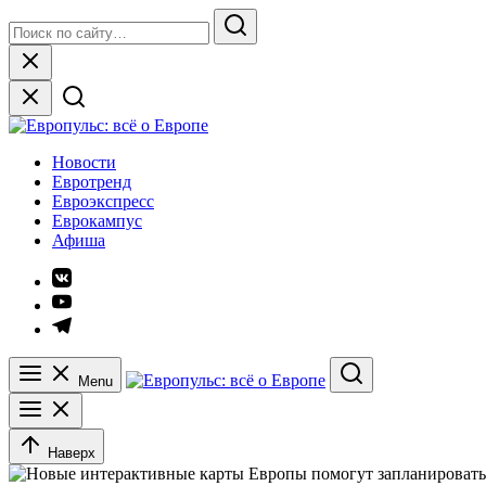
Skip
Search
to
for:
Search
content
Close
Европульс: всё о Европе
Новости
Евротренд
Евроэкспресс
Еврокампус
Афиша
Элемент
меню
Элемент
меню
Элемент
меню
Menu
Search
Наверх