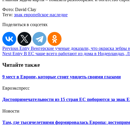
Фото:
David Clay
Теги:
знак европейское наследие
Поделиться в соцсетях
Навигация
Previous Entry
Венгерские ученые доказали, что окраска зебры н
Next Entry
В ЕС чаще всего работают из дома в Нидерландах,
по
записям
Читайте также
9 мест в Европе, которые стоит увидеть своими глазами
Евроэкспресс
Достопримечательности из 15 стран ЕС поборются за знак 
Новости
Там, где тысячелетиями формировалась Европа: достоприм