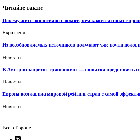
записям
Читайте также
Почему жить экологично сложнее, чем кажется: опыт европ
Евротренд
Из возобновляемых источников получают уже почти полови
Новости
В Австрии запретят гринвошинг — попытки представить сво
Новости
Европа возглавила мировой рейтинг стран с самой эффекти
Новости
Все о Европе
Элемент