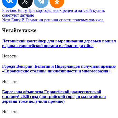
Навигация
Previous Entry
Три картофельных рецепта датской кухни:
советуют датчане
по
Next Entry
В Германии решили спасти полевых хомяков
записям
Читайте также
Латвийский контейнер для выращивания деревьев вышел
в финал европейской премии в области дизайна
Новости
Города Венгрии, Бельгии и Нидерландов получили премию
«Европейские столицы инклюзивности и многообразия»
Новости
Барселона объявлена Европейской рождественской
столицей 2026 года (австрийский город и мальтийская
деревня тоже получили премию)
Новости