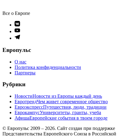
Все о Европе
Элемент
меню
Элемент
меню
Элемент
меню
Европульс
О нас
Политика конфиденциальности
Партнеры
Рубрики
Новости
Новости из Европы каждый день
Евротренд
Чем живет современное общество
Евроэкспресс
Путешествия, люди, традиции
Еврокампус
Университеты, гранты, учеба
Афиша
Европейские события в твоем городе
© Европульс 2009 – 2026. Сайт создан при поддержке
Представительства Европейского Союза в Российской