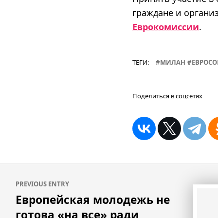
граждане и организ
Еврокомиссии
.
ТЕГИ:
МИЛАН
ЕВРОС
Поделиться в соцсетях
Навигация
PREVIOUS ENTRY
по
Европейская молодежь не
записям
готова «на все» ради