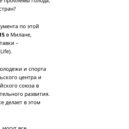
е проблемы голода,
стран?
умента по этой
15
в Милане,
тавки –
ife).
молодежи и спорта
ьского центра и
йского союза в
тельного развития.
е делает в этом
 могут все