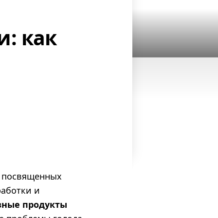
: как
, посвященных
работки и
зные продукты