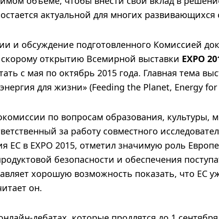
имом объеме, чтобы внести свой вклад в решени
 остается актуальной для многих развивающихся 
ии и обсуждение подготовленного Комиссией док
 скорому открытию Всемирной выставки
EXPO 20
тать с мая по октябрь 2015 года. Главная тема выс
нергия для жизни» (Feeding the Planet, Energy for L
окомиссии по вопросам образования, культуры, 
ветственный за работу совместного исследовател
я ЕС в EXPO 2015, отметил значимую роль Европе
продуктовой безопасности и обеспечения поступа
авляет хорошую возможность показать, что ЕС уж
итает он.
онлайн-дебатах, которые продлятся до 1 сентября,