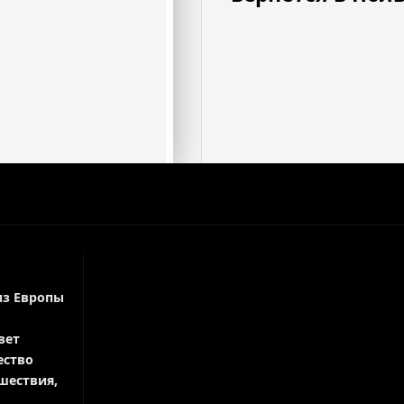
из Европы
вет
ество
шествия,