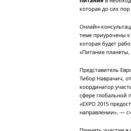
питания
в необход
которая до сих пор
Онлайн-консультац
теме приурочены к
которая будет рабо
«Питание планеты, э
Представитель Евр
Тибор Наврачич, от
координатор участи
сфере глобальной 
«EXPO 2015 предост
направлении», — сч
Принять участие в 