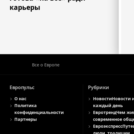
карьеры
Все о Европе
Европульс
Рубрики
О нас
Новости
Новости 
Политика
каждый день
конфиденциальности
Евротренд
Чем жи
Партнеры
современное общ
Евроэкспресс
Путе
люди, традиции