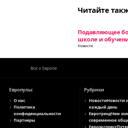
Читайте так
Подавляющее бо
школе и обучени
Новости
Все о Европе
Европульс
Рубрики
О нас
Новости
Новости 
Политика
каждый день
конфиденциальности
Евротренд
Чем жи
Партнеры
современное общ
Евроэкспресс
Путе