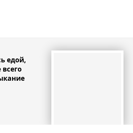
ь едой,
 всего
ыкание