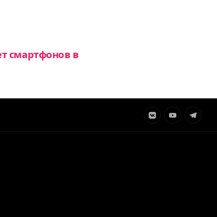
т смартфонов в
Элемент
Элемент
Элемент
меню
меню
меню