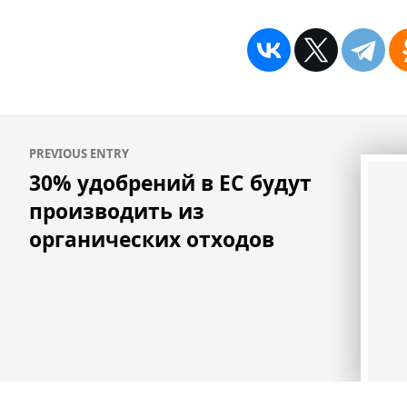
Навигация
PREVIOUS ENTRY
по
30% удобрений в ЕС будут
записям
производить из
органических отходов