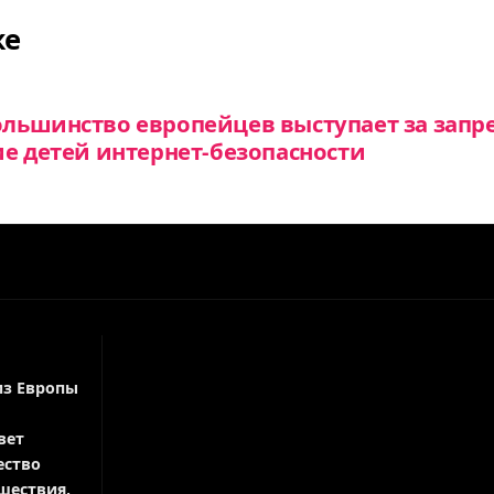
же
льшинство европейцев выступает за запре
е детей интернет-безопасности
из Европы
вет
ество
шествия,