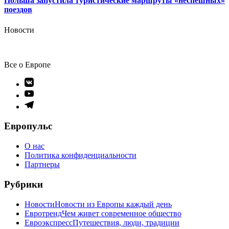
Польша запустила туристические маршруты «неспешных»
поездов
Новости
Все о Европе
Элемент
меню
Элемент
меню
Элемент
меню
Европульс
О нас
Политика конфиденциальности
Партнеры
Рубрики
Новости
Новости из Европы каждый день
Евротренд
Чем живет современное общество
Евроэкспресс
Путешествия, люди, традиции