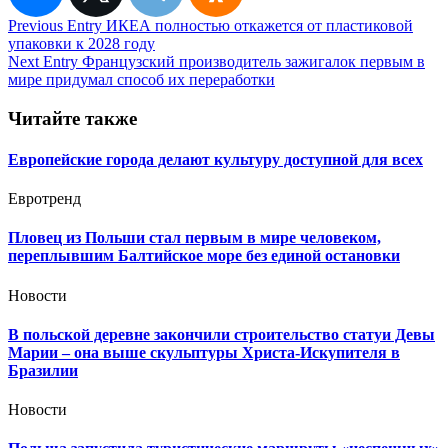
Навигация
Previous Entry
ИКЕА полностью откажется от пластиковой
упаковки к 2028 году
по
Next Entry
Французский производитель зажигалок первым в
записям
мире придумал способ их переработки
Читайте также
Европейские города делают культуру доступной для всех
Евротренд
Пловец из Польши стал первым в мире человеком,
переплывшим Балтийское море без единой остановки
Новости
В польской деревне закончили строительство статуи Девы
Марии – она выше скульптуры Христа-Искупителя в
Бразилии
Новости