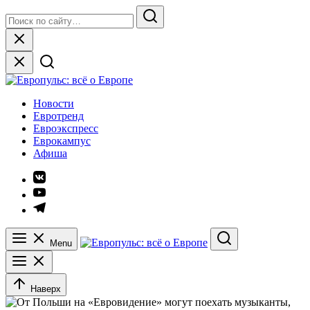
Skip
Search
to
for:
Search
content
Close
Европульс: всё о Европе
Новости
Евротренд
Евроэкспресс
Еврокампус
Афиша
Элемент
меню
Элемент
меню
Элемент
меню
Menu
Search
Наверх