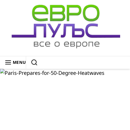
Skip
to
content
ЕВРОПУЛЬС: ВСЁ О ЕВРОПЕ
MENU
SEARCH