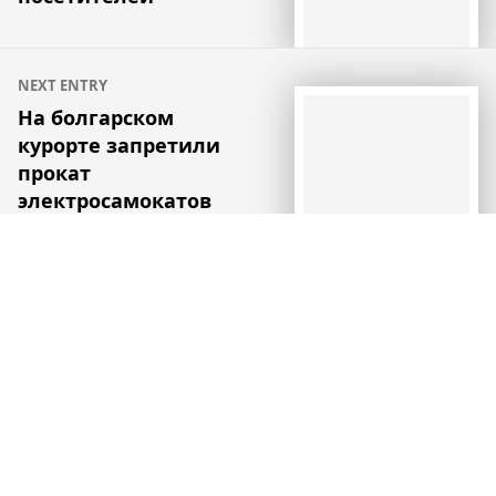
NEXT ENTRY
На болгарском
курорте запретили
прокат
электросамокатов
Читайте также
Теперь экстремальная жара угрожает
еще одному миллиарду человек
Новости
Ученые из Нидерландов предложили