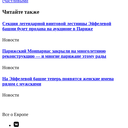
записям
счастливыми
Читайте также
Секция легендарной винтовой лестницы Эйфелевой
башни будет продана на аукционе в Париже
Новости
Парижский Монпарнас закрыли на многолетнюю
реконструкцию — и многие парижане этому рады
Новости
На Эйфелевой башне теперь появятся женские имена
рядом с мужскими
Новости
Все о Европе
Элемент