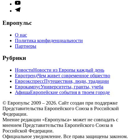
меню
Элемент
меню
Элемент
меню
Европульс
О нас
Политика конфиденциальности
Партнеры
Рубрики
Новости
Новости из Европы каждый день
Евротренд
Чем живет современное общество
Евроэкспресс
Путешествия, люди, традиции
Еврокампус
Университеты, гранты, учеба
Афиша
Европейские события в твоем городе
© Европульс 2009 – 2026. Сайт создан при поддержке
Представительства Европейского Союза в Российской
Федерации.
Мнение редакции «Европульса» может не совпадать с
мнением Представительства Европейского Союза в
Российской Федерации.
Официальное уведомление. Все права защищены законом.