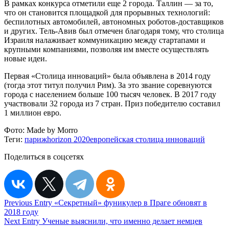
В рамках конкурса отметили еще 2 города. Таллин — за то,
что он становится площадкой для прорывных технологий:
беспилотных автомобилей, автономных роботов-доставщиков
и других. Тель-Авив был отмечен благодаря тому, что столица
Израиля налаживает коммуникацию между стартапами и
крупными компаниями, позволяя им вместе осуществлять
новые идеи.
Первая «Столица инноваций» была объявлена в 2014 году
(тогда этот титул получил Рим). За это звание соревнуются
города с населением больше 100 тысяч человек. В 2017 году
участвовали 32 города из 7 стран. Приз победителю составил
1 миллион евро.
Фото:
Made by Morro
Теги:
париж
horizon 2020
европейская столица инноваций
Поделиться в соцсетях
Навигация
Previous Entry
«Секретный» фуникулер в Праге обновят в
2018 году
по
Next Entry
Ученые выяснили, что именно делает немцев