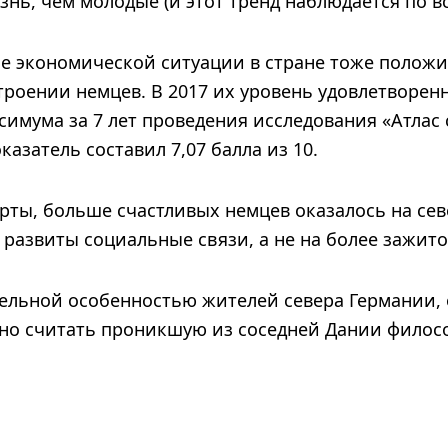
нь, чем молодые (и этот тренд наблюдается по вс
е экономической ситуации в стране тоже полож
троении немцев. В 2017 их уровень удовлетворен
имума за 7 лет проведения исследования «Атлас 
оказатель составил 7,07 балла из 10.
рты, больше счастливых немцев оказалось на сев
е развиты социальные связи, а не на более зажит
ельной особенностью жителей севера Германии, 
но считать проникшую из соседней Дании филос