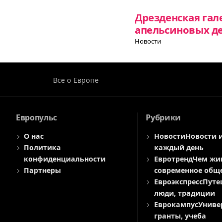
Дрезденская гал
апельсиновых д
Новости
Все о Европе
Европульс
Рубрики
О нас
Новости
Новости 
Политика
каждый день
конфиденциальности
Евротренд
Чем жи
Партнеры
современное общ
Евроэкспресс
Путе
люди, традиции
Еврокампус
Униве
гранты, учеба