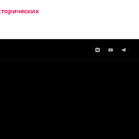
сторических
Элемент
Элемент
Элемент
меню
меню
меню