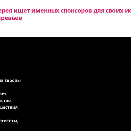
ерея ищет именных спонсоров для своих и
еревьев
из Европы
вет
ество
шествия,
рситеты,