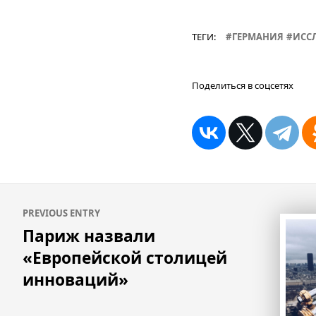
ТЕГИ:
ГЕРМАНИЯ
ИСС
Поделиться в соцсетях
Навигация
PREVIOUS ENTRY
по
Париж назвали
записям
«Европейской столицей
инноваций»