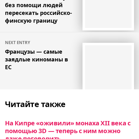
записям
без помощи людей
пересекать российско-
финскую границу
NEXT ENTRY
Французы — самые
заядлые киноманы в
ЕС
Читайте также
На Кипре «оживили» монаха XII века с
помощью 3D — теперь с ним можно
даже поговорить