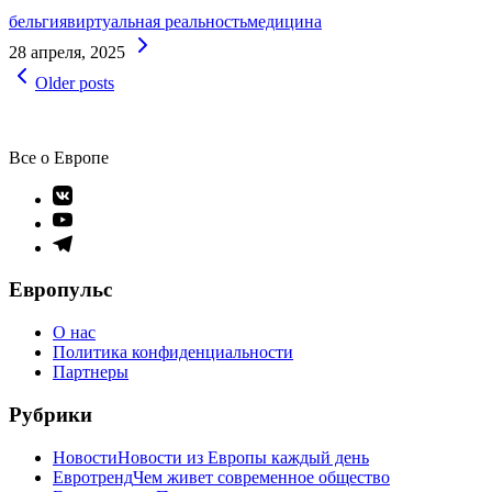
бельгия
виртуальная реальность
медицина
Continue
28 апреля, 2025
Reading
Навигация
Older posts
по
записям
Все о Европе
Элемент
меню
Элемент
меню
Элемент
меню
Европульс
О нас
Политика конфиденциальности
Партнеры
Рубрики
Новости
Новости из Европы каждый день
Евротренд
Чем живет современное общество