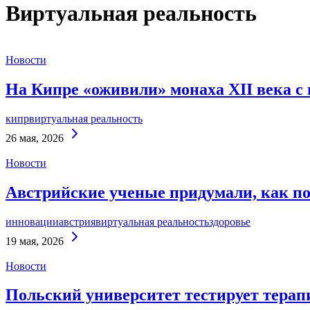
Виртуальная реальность
Новости
На Кипре «оживили» монаха XII века с
кипр
виртуальная реальность
Continue
26 мая, 2026
Reading
Новости
Австрийские ученые придумали, как по
инновации
австрия
виртуальная реальность
здоровье
Continue
19 мая, 2026
Reading
Новости
Польский университет тестирует терап