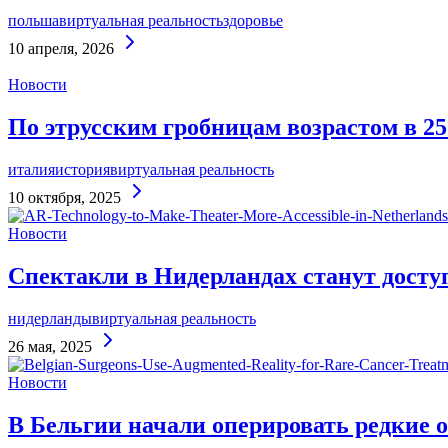
польша
виртуальная реальность
здоровье
Continue
10 апреля, 2026
Reading
Новости
По этрусским гробницам возрастом в 25
италия
история
виртуальная реальность
Continue
10 октября, 2025
Reading
Новости
Спектакли в Нидерландах станут досту
нидерланды
виртуальная реальность
Continue
26 мая, 2025
Reading
Новости
В Бельгии начали оперировать редкие 