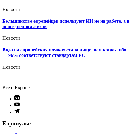
Новости
Большинство европейцев используют ИИ не на работе, а в
повседневной жизни
Новости
Вода на европейских пляжах стала чище, чем когда-либо
— 96% соответствуют стандартам ЕС
Новости
Все о Европе
Элемент
меню
Элемент
меню
Элемент
меню
Европульс