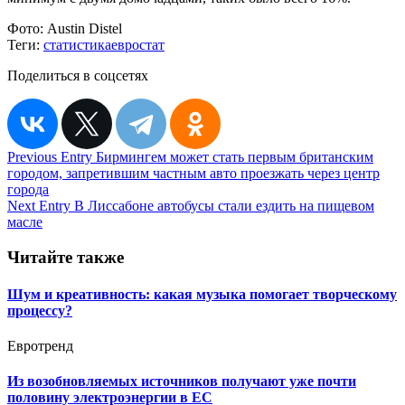
Фото:
Austin Distel
Теги:
статистика
евростат
Поделиться в соцсетях
Навигация
Previous Entry
Бирмингем может стать первым британским
городом, запретившим частным авто проезжать через центр
по
города
записям
Next Entry
В Лиссабоне автобусы стали ездить на пищевом
масле
Читайте также
Шум и креативность: какая музыка помогает творческому
процессу?
Евротренд
Из возобновляемых источников получают уже почти
половину электроэнергии в ЕС