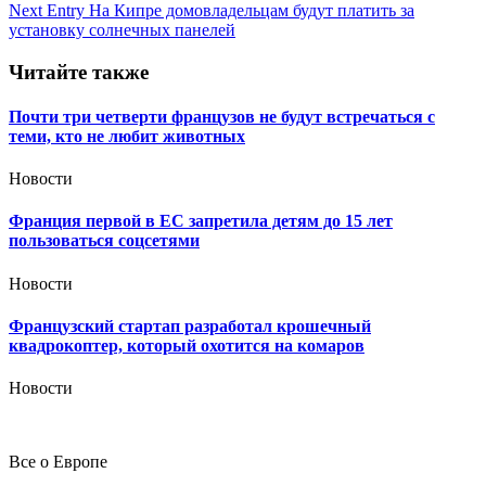
по
Next Entry
На Кипре домовладельцам будут платить за
записям
установку солнечных панелей
Читайте также
Почти три четверти французов не будут встречаться с
теми, кто не любит животных
Новости
Франция первой в ЕС запретила детям до 15 лет
пользоваться соцсетями
Новости
Французский стартап разработал крошечный
квадрокоптер, который охотится на комаров
Новости
Все о Европе