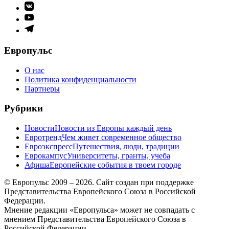
Элемент
меню
Элемент
меню
Элемент
меню
Европульс
О нас
Политика конфиденциальности
Партнеры
Рубрики
Новости
Новости из Европы каждый день
Евротренд
Чем живет современное общество
Евроэкспресс
Путешествия, люди, традиции
Еврокампус
Университеты, гранты, учеба
Афиша
Европейские события в твоем городе
© Европульс 2009 – 2026. Сайт создан при поддержке
Представительства Европейского Союза в Российской
Федерации.
Мнение редакции «Европульса» может не совпадать с
мнением Представительства Европейского Союза в
Российской Федерации.