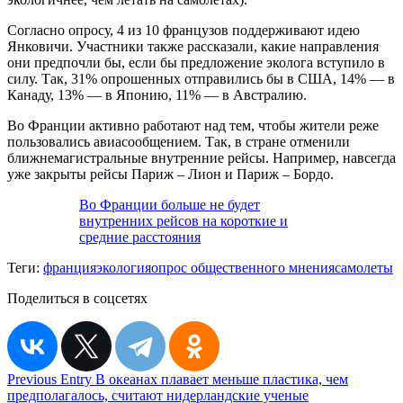
Согласно опросу, 4 из 10 французов поддерживают идею
Янковичи. Участники также рассказали, какие направления
они предпочли бы, если бы предложение эколога вступило в
силу. Так, 31% опрошенных отправились бы в США, 14% — в
Канаду, 13% — в Японию, 11% — в Австралию.
Во Франции активно работают над тем, чтобы жители реже
пользовались авиасообщением. Так, в стране отменили
ближнемагистральные внутренние рейсы. Например, навсегда
уже закрыты рейсы Париж – Лион и Париж – Бордо.
Во Франции больше не будет
внутренних рейсов на короткие и
средние расстояния
Теги:
франция
экология
опрос общественного мнения
самолеты
Поделиться в соцсетях
Навигация
Previous Entry
В океанах плавает меньше пластика, чем
предполагалось, считают нидерландские ученые