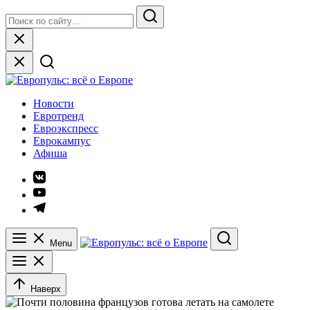
Skip
Search
to
for:
Search
content
Close
Европульс: всё о Европе
Новости
Евротренд
Евроэкспресс
Еврокампус
Афиша
Элемент
меню
Элемент
меню
Элемент
меню
Menu
Search
Наверх